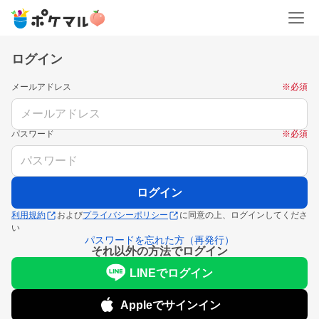
ログイン
メールアドレス
※必須
パスワード
※必須
ログイン
利用規約
および
プライバシーポリシー
に同意の上、
ログインしてくださ
い
パスワードを忘れた方（再発行）
それ以外の方法でログイン
LINEでログイン
Appleでサインイン