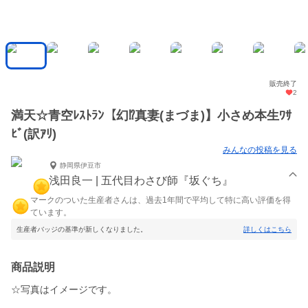
販売終了
2
満天☆青空ﾚｽﾄﾗﾝ【幻⁉真妻(まづま)】小さめ本生ﾜｻ
ﾋﾞ(訳ｱﾘ)
みんなの投稿を見る
静岡県伊豆市
浅田良一 | 五代目わさび師『坂ぐち』
マークのついた生産者さんは、過去1年間で平均して特に高い評価を得
ています。
生産者バッジの基準が新しくなりました。
詳しくはこちら
商品説明
☆写真はイメージです。