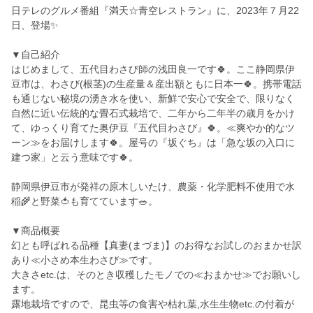
日テレのグルメ番組『満天☆青空レストラン』に、2023年７月22
日、登場✨
▼自己紹介
はじめまして、五代目わさび師の浅田良一です🍀。ここ静岡県伊
豆市は、わさび(根茎)の生産量＆産出額ともに日本一🍀。携帯電話
も通じない秘境の湧き水を使い、新鮮で安心で安全で、限りなく
自然に近い伝統的な畳石式栽培で、二年から二年半の歳月をかけ
て、ゆっくり育てた奥伊豆『五代目わさび』🍀。≪爽やか的なツ
ーン≫をお届けします🍀。屋号の『坂ぐち』は「急な坂の入口に
建つ家」と云う意味です🍀。
静岡県伊豆市が発祥の原木しいたけ、農薬・化学肥料不使用で水
稲🌾と野菜🍅も育てています🥗。
▼商品概要
幻とも呼ばれる品種【真妻(まづま)】のお得なお試しのおまかせ訳
あり≪小さめ本生わさび≫です。
大きさetc.は、そのとき収穫したモノでの≪おまかせ≫でお願いし
ます。
露地栽培ですので、昆虫等の食害や枯れ葉,水生生物etc.の付着が