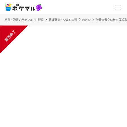
産直・通販のポケマル
野菜
香味野菜・つまもの類
わさび
満天☆青空ﾚｽﾄﾗﾝ【幻⁉真
販売終了