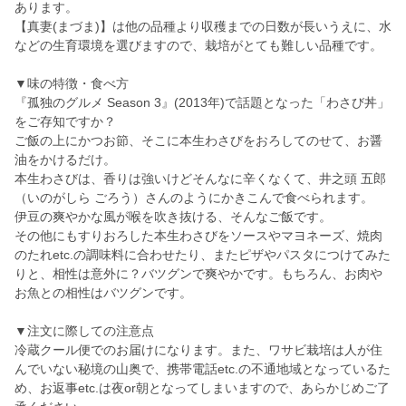
あります。
【真妻(まづま)】は他の品種より収穫までの日数が長いうえに、水
などの生育環境を選びますので、栽培がとても難しい品種です。
▼味の特徴・食べ方
『孤独のグルメ Season 3』(2013年)で話題となった「わさび丼」
をご存知ですか？
ご飯の上にかつお節、そこに本生わさびをおろしてのせて、お醤
油をかけるだけ。
本生わさびは、香りは強いけどそんなに辛くなくて、井之頭 五郎
（いのがしら ごろう）さんのようにかきこんで食べられます。
伊豆の爽やかな風が喉を吹き抜ける、そんなご飯です。
その他にもすりおろした本生わさびをソースやマヨネーズ、焼肉
のたれetc.の調味料に合わせたり、またピザやパスタにつけてみた
りと、相性は意外に？バツグンで爽やかです。もちろん、お肉や
お魚との相性はバツグンです。
▼注文に際しての注意点
冷蔵クール便でのお届けになります。また、ワサビ栽培は人が住
んでいない秘境の山奥で、携帯電話etc.の不通地域となっているた
め、お返事etc.は夜or朝となってしまいますので、あらかじめご了