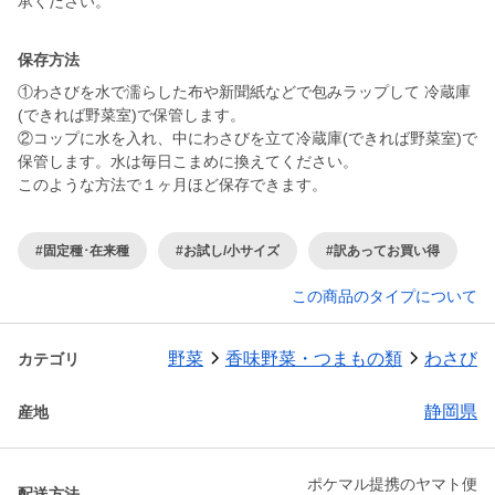
承ください。
保存方法
①わさびを水で濡らした布や新聞紙などで包みラップして 冷蔵庫
(できれば野菜室)で保管します。
②コップに水を入れ、中にわさびを立て冷蔵庫(できれば野菜室)で
保管します。水は毎日こまめに換えてください。
このような方法で１ヶ月ほど保存できます。
#固定種･在来種
#お試し/小サイズ
#訳あってお買い得
この商品のタイプについて
野菜
香味野菜・つまもの類
わさび
カテゴリ
静岡県
産地
ポケマル提携のヤマト便
配送方法