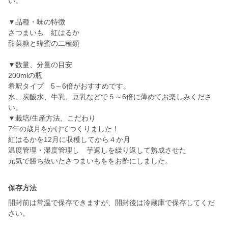
い。
▼品種・味の特徴
さつまいも 紅はるか
甜菜糖と蜂蜜の二種類
▼数量、分量の目安
200mlの瓶
希釈タイプ 5～6倍がおすすめです。
水、炭酸水、牛乳、豆乳などで５～6倍に薄めてお楽しみくださ
い。
▼栽培/生産方法、こだわり
7年の歳月をかけてつくりました！
紅はるかを12月に収穫してから４か月
温度管理・湿度管理し 芋返しを繰り返して熟成させた
保存方法
開封前は常温で保存できますが、開封後は冷蔵庫で保存してくだ
さい。