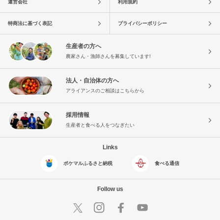
運営会社
利用規約
特商法に基づく表記
プライバシーポリシー
生産者の方へ
農家さん・漁師さんを募集しています!
法人・自治体の方へ
アライアンスのご相談はこちらから
採用情報
生産者と食べる人をつなぎたい
Links
ポケマルふるさと納税
食べる通信
Follow us