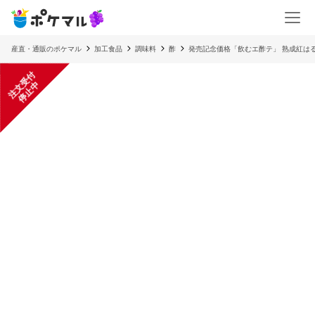
産直・通販のポケマル
加工食品
調味料
酢
発売記念価格「飲むエ酢テ」 熟成紅はる
注
文
受
付
停
止
中