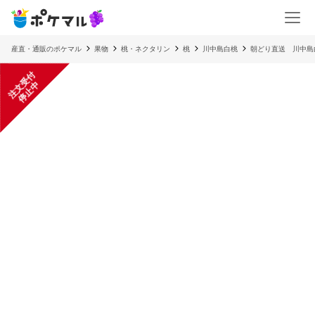
産直・通販のポケマル
果物
桃・ネクタリン
桃
川中島白桃
朝どり直送 川中島
注
文
受
付
停
止
中