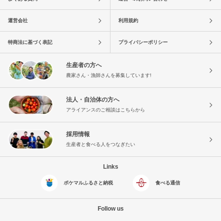
運営会社
利用規約
特商法に基づく表記
プライバシーポリシー
生産者の方へ
農家さん・漁師さんを募集しています!
法人・自治体の方へ
アライアンスのご相談はこちらから
採用情報
生産者と食べる人をつなぎたい
Links
ポケマルふるさと納税
食べる通信
Follow us