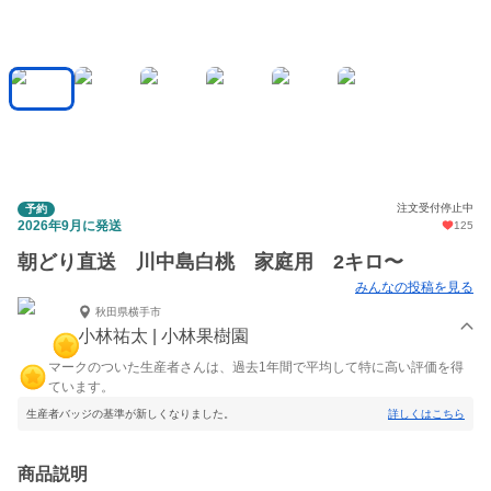
注文受付停止中
予約
2026年9月に発送
125
朝どり直送 川中島白桃 家庭用 2キロ〜
みんなの投稿を見る
秋田県横手市
小林祐太 | 小林果樹園
マークのついた生産者さんは、過去1年間で平均して特に高い評価を得
ています。
生産者バッジの基準が新しくなりました。
詳しくはこちら
商品説明