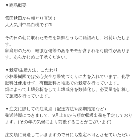
▼商品概要
雪国秋田から朝どり直送！
大人気川中島白桃です🍑
その日の朝に取れたモモを新鮮なうちに箱詰めし、出荷いたしま
す。
家庭用のため、軽微な傷等のあるモモが含まれる可能性がありま
す。あらかじめご了承ください。
▼栽培/生産方法、こだわり
小林果樹園では安心安全な果物づくりに力を入れています。化学
肥料は使用せず、有機肥料と堆肥での栽培を行っています。
畑によって土壌分析をして土壌成分を数値化し、必要量を計算し
て施肥を行っています。
▼注文に際しての注意点（配送方法や納期指定など）
発送時期につきまして、9月上旬から順次収穫出荷を予定しており
ます。(その年の気候により前後することがございます)
注文順に発送していきますので日にち指定不可とさせていただい