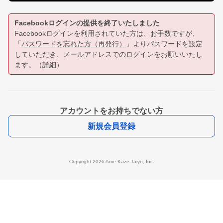
Facebookログインの提供を終了いたしました
Facebookログインを利用されていた方は、お手数ですが、
「
パスワードを忘れた方（再発行）
」よりパスワードを設定
していただき、メールアドレスでのログインをお願いいたし
ます。（
詳細
）
アカウントをお持ちでない方
新規会員登録
Copyright 2026 Ame Kaze Taiyo, Inc.