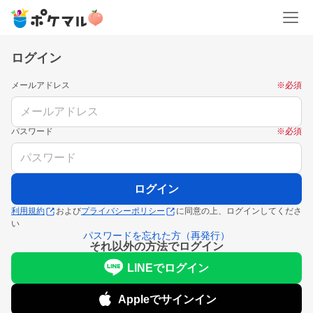
ログイン
メールアドレス
※必須
パスワード
※必須
ログイン
利用規約
および
プライバシーポリシー
に同意の上、
ログインしてくださ
い
パスワードを忘れた方（再発行）
それ以外の方法でログイン
LINEでログイン
Appleでサインイン