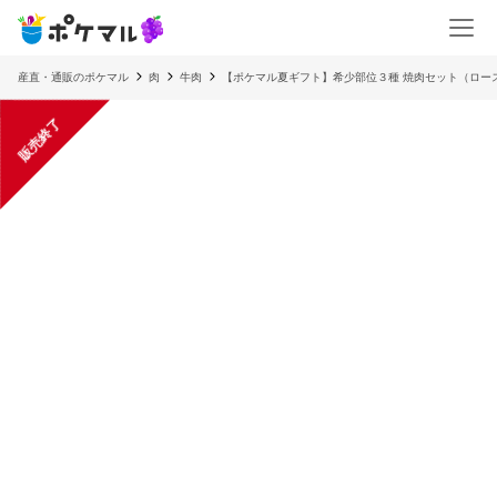
産直・通販のポケマル
肉
牛肉
【ポケマル夏ギフト】希少部位３種 焼肉セット（ロー
販売終了