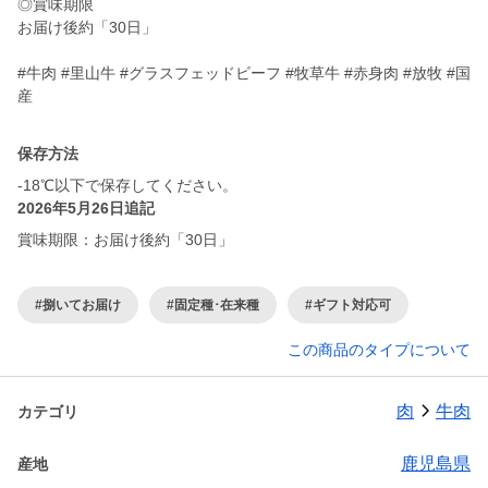
◎賞味期限
お届け後約「30日」
#牛肉 #里山牛 #グラスフェッドビーフ #牧草牛 #赤身肉 #放牧 #国
産
保存方法
-18℃以下で保存してください。
2026年5月26日追記
賞味期限：お届け後約「30日」
#捌いてお届け
#固定種･在来種
#ギフト対応可
この商品のタイプについて
肉
牛肉
カテゴリ
鹿児島県
産地