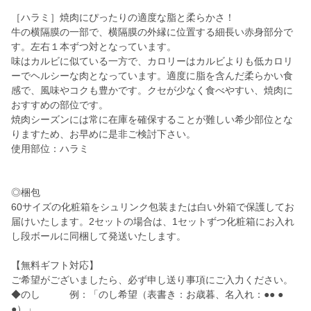
［ハラミ］焼肉にぴったりの適度な脂と柔らかさ！
牛の横隔膜の一部で、横隔膜の外縁に位置する細長い赤身部分で
す。左右１本ずつ対となっています。
味はカルビに似ている一方で、カロリーはカルビよりも低カロリ
ーでヘルシーな肉となっています。適度に脂を含んだ柔らかい食
感で、風味やコクも豊かです。クセが少なく食べやすい、焼肉に
おすすめの部位です。
焼肉シーズンには常に在庫を確保することが難しい希少部位とな
りますため、お早めに是非ご検討下さい。
使用部位：ハラミ
◎梱包
60サイズの化粧箱をシュリンク包装または白い外箱で保護してお
届けいたします。2セットの場合は、1セットずつ化粧箱にお入れ
し段ボールに同梱して発送いたします。
【無料ギフト対応】
ご希望がございましたら、必ず申し送り事項にご入力ください。
◆のし 例：「のし希望（表書き：お歳暮、名入れ：●● ●
●）」