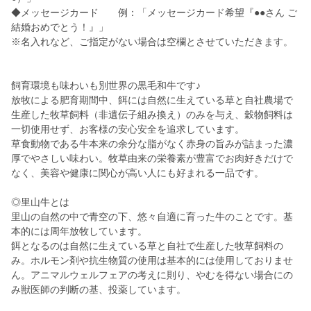
◆メッセージカード 例：「メッセージカード希望『●●さん ご
結婚おめでとう！』」
※名入れなど、ご指定がない場合は空欄とさせていただきます。
飼育環境も味わいも別世界の黒毛和牛です♪
放牧による肥育期間中、餌には自然に生えている草と自社農場で
生産した牧草飼料（非遺伝子組み換え）のみを与え、穀物飼料は
一切使用せず、お客様の安心安全を追求しています。
草食動物である牛本来の余分な脂がなく赤身の旨みが詰まった濃
厚でやさしい味わい。牧草由来の栄養素が豊富でお肉好きだけで
なく、美容や健康に関心が高い人にも好まれる一品です。
◎里山牛とは
里山の自然の中で青空の下、悠々自適に育った牛のことです。基
本的には周年放牧しています。
餌となるのは自然に生えている草と自社で生産した牧草飼料の
み。ホルモン剤や抗生物質の使用は基本的には使用しておりませ
ん。アニマルウェルフェアの考えに則り、やむを得ない場合にの
み獣医師の判断の基、投薬しています。