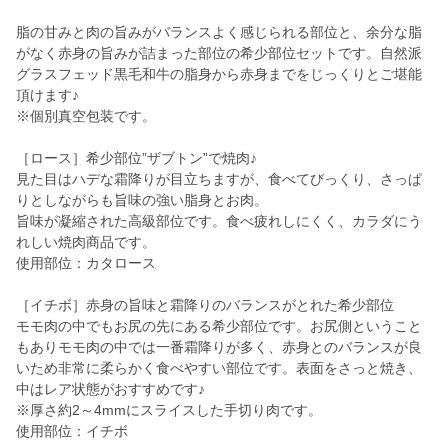
脂の甘みと肉の旨みがバランスよく感じられる部位と、余分な脂
がなく赤身の旨みが詰まった部位の希少部位セットです。自然派
グラスフェッド黒毛和牛の脂身から赤身までをじっくりとご堪能
頂けます♪
※個別真空包装です。
［ロース］希少部位”ザブトン”で焼肉♪
見た目はハデな霜降りが目立ちますが、食べてびっくり、さっぱ
りとしながらも旨味の強い脂身とお肉。
旨味が凝縮された高級部位です。食べ疲れしにくく、カラダにう
れしい焼肉商品です。
使用部位：カタロース
［イチボ］赤身の旨味と霜降りのバランスがとれた希少部位
モモ肉の中でもお尻の先にある希少部位です。お尻側ということ
もありモモ肉の中では一番霜降りが多く、赤身とのバランスが良
いため非常に柔らかく食べやすい部位です。表面をさっと焼き、
中はレア状態がおすすめです♪
※厚さ約2～4mmにスライスした手切り肉です。
使用部位：イチボ