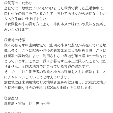
◎飼育のこだわり
当社では、放牧によりのびのびとした環境で育った黒毛和牛に、
自社生産の牧草を与えることで、赤身でありながら適度なサシが
入った牛肉に仕上げました。
草食動物本来の育ち方により、牛肉本来の味わいや風味をお楽し
みいただけます。
◎産地の特徴
我々の暮らす中山間地域では山間の小さな農地が点在している地
域も多く、さらに獣害や昨今の異常気象による収穫量減、さらに
は農家の高齢化により、利用されない農地が年々増加の一途をた
どっています。これは、我々が暮らす志布志に限ったことではあ
りません。全国の地方で起こっている共通の課題です。
そこで、これら消費者の課題と地方の課題をともに解決すること
にチャレンジしていこうと考えています。
放牧地には未利用地などの地域資源を有効活用し、志布志の地か
ら持続可能な社会の実現（SDGsの達成）を目指します。
◎原産地
鹿児島・宮崎・他 黒毛和牛