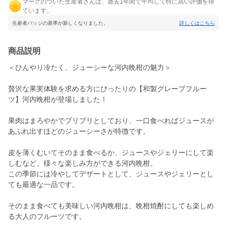
マークのついた生産者さんは、過去1年間で平均して特に高い評価を得
ています。
生産者バッジの基準が新しくなりました。
詳しくはこちら
商品説明
＜ひんやり冷たく、ジューシーな河内晩柑の魅力＞
贅沢な果実体験を求める方にぴったりの【和製グレープフルー
ツ】河内晩柑が登場しました！
果肉はまろやかでプリプリとしており、一口食べればジュースが
あふれ出すほどのジューシーさが特徴です。
皮を薄くむいてそのまま食べるか、ジュースやジェリーにして楽
しむなど、様々な楽しみ方ができる河内晩柑。
この季節には冷やしてデザートとして、ジュースやジェリーとし
ても最適な一品です。
そのまま食べても美味しい河内晩柑は、晩柑焼酎にしても楽しめ
る大人のフルーツです。