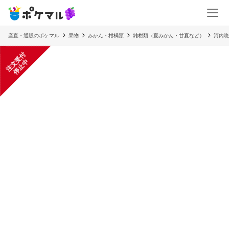
産直・通販のポケマル
果物
みかん・柑橘類
雑柑類（夏みかん・甘夏など）
河内晩
注
文
受
付
停
止
中