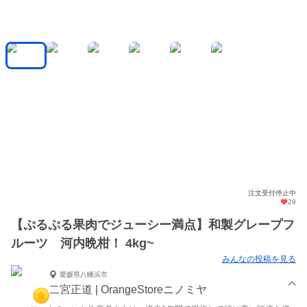
注文受付停止中
29
【ぷるぷる果肉でジューシー満点】和製グレープフ
ルーツ 河内晩柑！ 4kg~
みんなの投稿を見る
愛媛県八幡浜市
二宮正道 | OrangeStoreニノミヤ