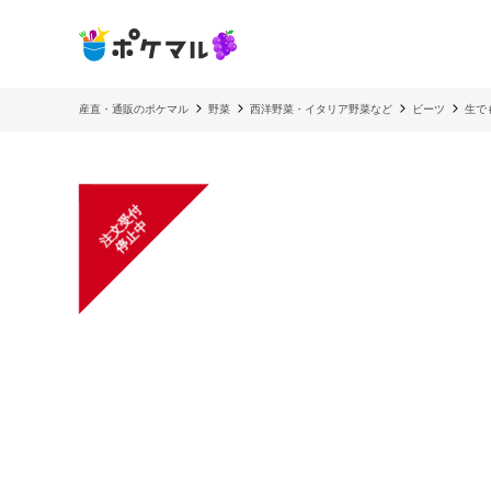
産直・通販のポケマル
野菜
西洋野菜・イタリア野菜など
ビーツ
生で
注
文
受
付
停
止
中