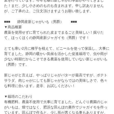
業を行っています。今年も春の新じゃがの季節がやってきまし
た！まだ、少し小さめのものも含まれます。申し訳ありません
が、ご了承の上、ご注文頂けますようお願い致します。
■■■ 静岡産新じゃがいも（男爵） ■■■
▼商品概要
農薬を使用せずに育てられた皮までまるごと美味しい！掘りた
て、ほっくほくの静岡産新ジャガイモ（男爵）です！
とても寒い2月に種芋を植えて、ビニールを使って保温し、大事に
育てました。静岡の暖かい気候を活かした促進栽培で、虫や雨が
少ない時期だからこそできる農薬を使用していない新じゃがいも
（男爵）です。
新じゃがと言えば、やっぱりじゃがバターが最高ですが、ポテト
サラダ、肉じゃがにしても新じゃがならではの美味しさで、色々
な料理に合います。是非、お試しください！
▼栽培のこだわり
有機肥料、農薬不使用で大事に育てました。どんぐり農園のじゃ
がいもは、畑ではなく、肥沃な田んぼの裏作でジャガイモを作っ
ています。田んぼで作ると、少し形が悪くなる事もありますが、