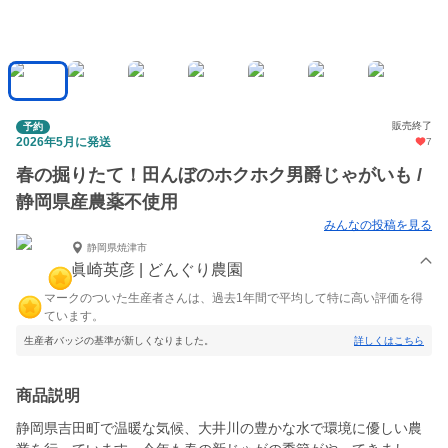
販売終了
予約
2026年5月に発送
7
春の掘りたて！田んぼのホクホク男爵じゃがいも /
静岡県産農薬不使用
みんなの投稿を見る
静岡県焼津市
眞崎英彦 | どんぐり農園
マークのついた生産者さんは、過去1年間で平均して特に高い評価を得
ています。
生産者バッジの基準が新しくなりました。
詳しくはこちら
商品説明
静岡県吉田町で温暖な気候、大井川の豊かな水で環境に優しい農