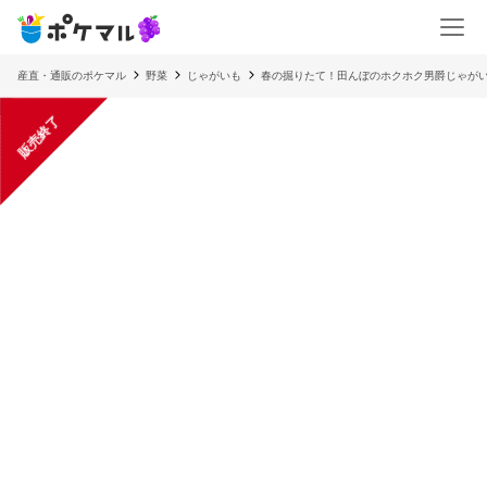
産直・通販のポケマル
野菜
じゃがいも
春の掘りたて！田んぼのホクホク男爵じゃがいも
販売終了