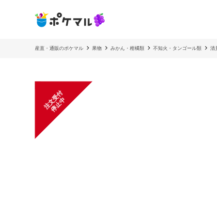
産直・通販のポケマル
果物
みかん・柑橘類
不知火・タンゴール類
清
注
文
受
付
停
止
中