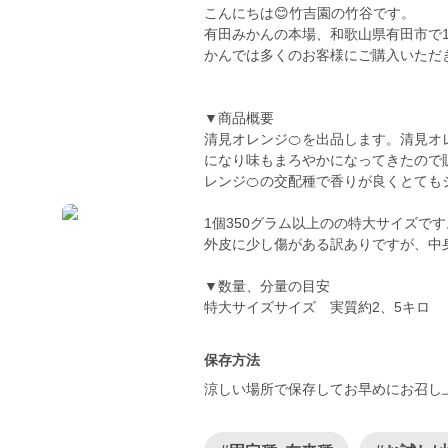
こんにちは😊竹吉園の竹谷です。
有田みかんの本場、和歌山県有田市で1
かんでは多くのお客様にご購入いただ
▼商品概要
清見オレンジ🍊を出品します。清見オ
になり味もまろやかになってきたので
レンジ🍊の交配種で香りが良くとて
1個350グラム以上のの特大サイズです
外皮に少し傷がある訳ありですが、
▼数量、分量の目安
保存方法
涼しい場所で保存してお早めにお召し