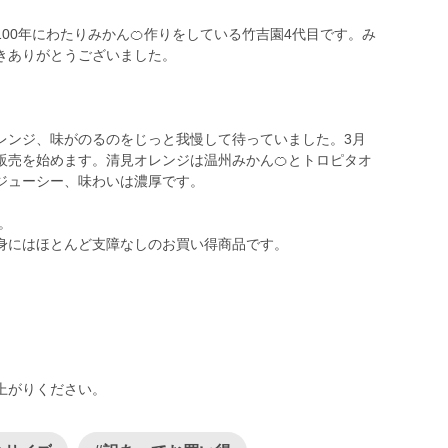
00年にわたりみかん🍊作りをしている竹吉園4代目です。み
きありがとうございました。
レンジ、味がのるのをじっと我慢して待っていました。3月
販売を始めます。清見オレンジは温州みかん🍊とトロピタオ
もジューシー、味わいは濃厚です。
。
中身にはほとんど支障なしのお買い得商品です。
上がりください。