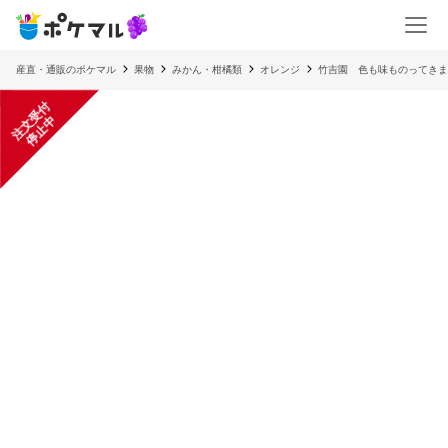
産直・通販のポケマル
果物
みかん・柑橘類
オレンジ
竹吉園 色も味ものってきま
注
文
受
付
停
止
中