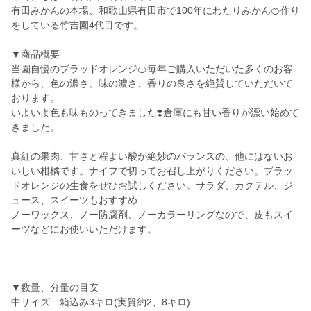
有田みかんの本場、和歌山県有田市で100年にわたりみかん🍊作り
をしている竹吉園4代目です。
▼商品概要
当園自慢のブラッドオレンジ🍊毎年ご購入いただいた多くのお客
様から、色の濃さ、味の濃さ、香りの良さを絶賛していただいて
おります。
いよいよ色も味ものってきました❣️倉庫にも甘い香りが漂い始めて
きました。
真紅の果肉、甘さと程よい酸が絶妙のバランスの、他にはないお
いしい柑橘です。ナイフで切ってお召し上がりください。ブラッ
ドオレンジの生食をぜひお試しください。サラダ、カクテル、ジ
ュース、スイーツもおすすめ
ノーワックス、ノー防腐剤、ノーカラーリングなので、皮もスイ
ーツなどにお使いいただけます。
▼数量、分量の目安
中サイズ 箱込み3キロ(実質約2、8キロ)