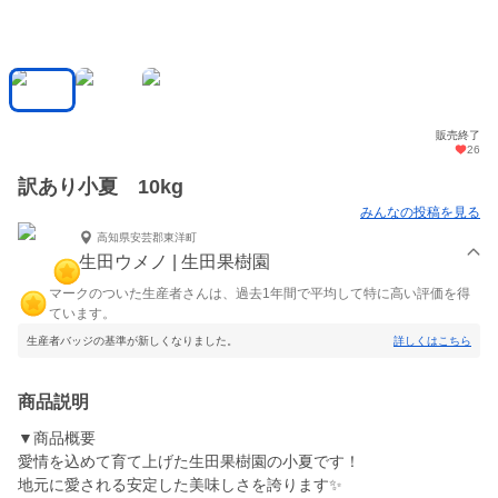
販売終了
26
訳あり小夏 10kg
みんなの投稿を見る
高知県安芸郡東洋町
生田ウメノ | 生田果樹園
マークのついた生産者さんは、過去1年間で平均して特に高い評価を得
ています。
生産者バッジの基準が新しくなりました。
詳しくはこちら
商品説明
▼商品概要
愛情を込めて育て上げた生田果樹園の小夏です！
地元に愛される安定した美味しさを誇ります✨