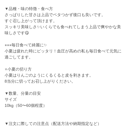
▼品種・味の特徴・食べ方
さっぱりした甘さは上品でベタつかず後口も良いです。
すぐ召し上がって頂けます。
スッキリ美味しさ✨いくらでも食べれてしまう上品で爽やかな美
味しさです😋
⭐︎⭐︎⭐︎毎日食べて綺麗に✨
小夏は疲れた時にピッタリ！血圧が高めの私も毎日食べて元気に
過ごしてます。
⭐️小夏の切り方
小夏はりんごのようにくるくると皮を剥きます。
8当分に切ってお召し上がりください。
▼数量、分量の目安
サイズ
10kg（50〜60個程度）
▼注文に際しての注意点（配送方法や納期指定など）