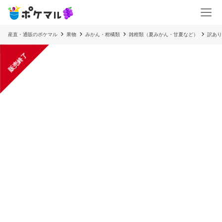
産直・通販のポケマル
果物
みかん・柑橘類
雑柑類（夏みかん・甘夏など）
訳あり
販売終了