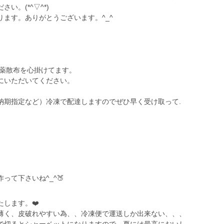
い。(*^▽^*)
ます。ありがとうございます。^_^
農薬散布を心掛けてます。
にいただいてください。
納期指定など）冷凍で配達しますのでぜひ早く受け取って.
。
て下さいね^_^🍑
します。❤️
薄く、皮破れやすい為、、冷凍便で運送しか出来ない、、、