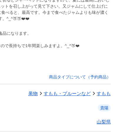
で切るとシャーベットになりますので、夏には最高においし
ベットを召し上がって見て下さい。又ジャムにして仕上げに
緒に食べると、最高です。今まで食べたジャムよりも味が濃く
^🍑🍑❤️❤️
逸品になります。
ので長持ちで1年間楽しみますよ。^_^🍑❤️
商品タイプについて（予約商品）
果物
すもも・プルーンなど
すもも
貴陽
山梨県