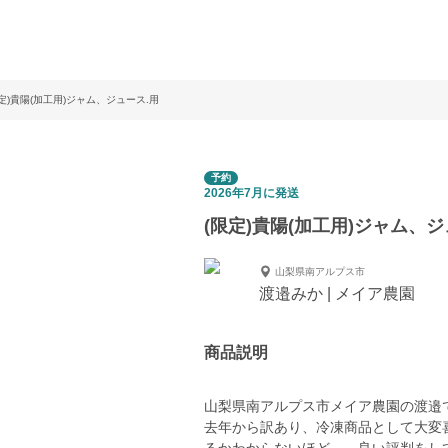
限定)貴陽(加工用)ジャム、ジュース.用
予約
2026年7月に発送
(限定)貴陽(加工用)ジャム、ジ
山梨県南アルプス市
渡邉みか | メイア農園
商品説明
山梨県南アルプス市メイア農園の渡邉
去年から訳あり、冷凍商品として大変