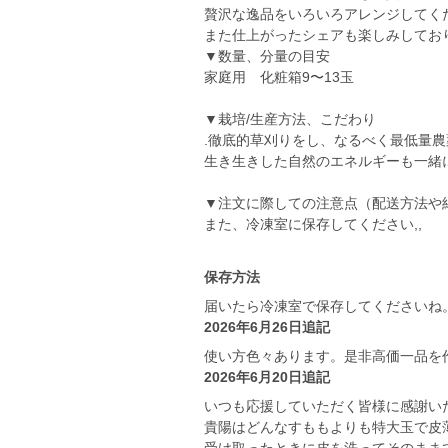
贅沢な逸品をいろいろアレンジしてくださ
また仕上がったシェアも楽しみしており
▼数量、分量の目安
家庭用 化粧箱9〜13玉
▼栽培/生産方法、こだわり
.徹底的草刈りをし、なるべく最低量
生き生きした自然のエネルギーも一緒
▼注文に際しての注意点（配送方法や
また、冷凍室に保存してください,,
保存方法
届いたら冷凍室で保存してくださいね
2026年6月26日追記
使い方色々あります。是非高価一品を作っ
2026年6月20日追記
いつも応援していただく皆様に感謝いた
貴陽はどんなすももよりも特大玉で皮