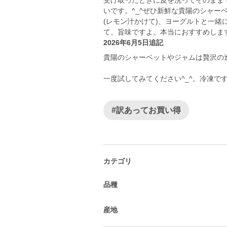
受け取ったときに皮を洗ってそのまま
いです。^_^ぜひ新鮮な貴陽のシャー
(レモン汁かけて)、ヨーグルトと一
て、旨味ですよ。本当におすすめします。^_
2026年6月5日追記
貴陽のシャーベットやジャムは贅沢の
一度試してみてください^_^。冷凍です
#訳あってお買い得
カテゴリ
品種
産地