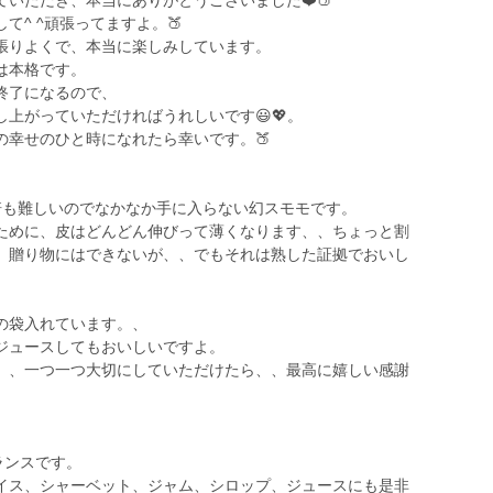
いただき、本当にありがとうございました❤️🍑
^ ^頑張ってますよ。🍑
張りよくで、本当に楽しみしています。
は本格です。
終了になるので、
上がっていただければうれしいです😃💖。
の幸せのひと時になれたら幸いです。🍑
培も難しいのでなかなか手に入らない幻スモモです。
ために、皮はどんどん伸びって薄くなります、、ちょっと割
、贈り物にはできないが、、でもそれは熟した証拠でおいし
の袋入れています。、
ジュースしてもおいしいですよ。
、、一つ一つ大切にしていただけたら、、最高に嬉しい感謝
ランスです。
イス、シャーベット、ジャム、シロップ、ジュースにも是非