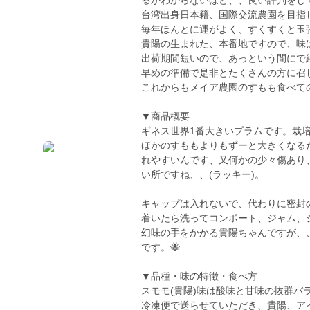
るかわからないほど、、良い評判をして
台湾出身日本籍、国際交流農園を目指して
毎年ほんとに運がよく、すくすくと玉
貴陽の生まれた、本番地ですので、味
出荷期間短いので、あっという間にで
早めの準備で是非とたくさんの方に召し
これからもメイア農園のすもも食べて
▼商品概要
ギネス世界1番大きいプラムです。栽
ほかのすももよりもずーと大きくなる
れやすいんです、又何かの少々傷あり
い所ですね、、(ラッキー)。
キャップは入れないで、代わりに密封
着いたら洗ってコンポート、ジャム、
幻味の手をかかる貴陽ちゃんですが、
です。🐝
▼品種・味の特徴・食べ方
スモモ(貴陽)味は酸味と甘味の抜群バ
冷凍便で送らせていただき、貴陽、ア