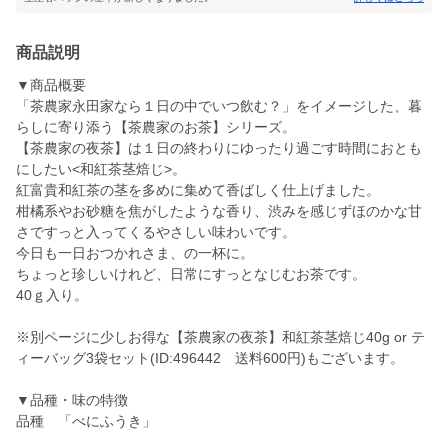
商品説明
▼商品概要
「茶農家永田家なら１日の中でいつ飲む？」をイメージした、暮
らしに寄り添う【茶農家のお茶】シリーズ。
【茶農家の夜茶】は１日の終わりにゆったり過ごす時間におとも
にしたい<和紅茶茎焙じ>。
紅富貴和紅茶の茎を多めに集めて香ばしく仕上げました。
柑橘系やお砂糖を焦がしたような香り、渋みを感じずほのかな甘
さですっと入ってくるやさしい味わいです。
今日も一日おつかれさま、の一杯に。
ちょっと珍しいけれど、日常にすっとなじむお茶です。
40ｇ入り。
※別ページに少しお得な【茶農家の夜茶】和紅茶茎焙じ40g or テ
ィーバッグ3袋セット(ID:496442 送料600円)もございます。
▼品種・味の特徴
品種 「べにふうき」