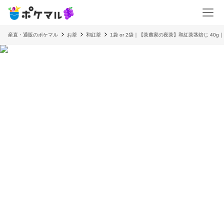
産直・通販のポケマル
お茶
和紅茶
1袋 or 2袋｜【茶農家の夜茶】和紅茶茎焙じ 40