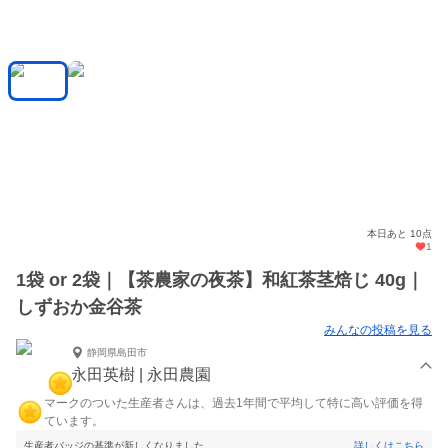
本日あと 10点
1
1袋 or 2袋｜【茶農家の夜茶】和紅茶茎焙じ 40g｜
しずおか金谷茶
みんなの投稿を見る
静岡県島田市
永田英樹 | 永田農園
マークのついた生産者さんは、過去1年間で平均して特に高い評価を得
ています。
生産者バッジの基準が新しくなりました。
詳しくはこちら