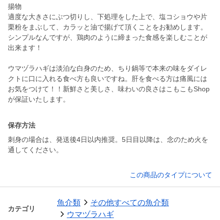
揚物
適度な大きさにぶつ切りし、下処理をした上で、塩コショウや片
栗粉をまぶして、カラッと油で揚げて頂くことをお勧めします。
シンプルなんですが、鶏肉のように締まった食感を楽しむことが
出来ます！
ウマヅラハギは淡泊な白身のため、ちり鍋等で本来の味をダイレ
クトに口に入れる食べ方も良いですね。肝を食べる方は痛風には
お気をつけて！！新鮮さと美しさ、味わいの良さはこもこもShop
が保証いたします。
保存方法
刺身の場合は、発送後4日以内推奨。5日目以降は、念のため火を
通してください。
この商品のタイプについて
魚介類
その他すべての魚介類
カテゴリ
ウマヅラハギ