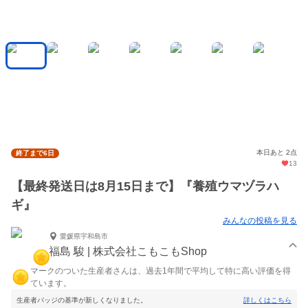
本日あと 2点
終了まで6日
13
【最終発送日は8月15日まで】『養殖ウマヅラハ
ギ』
みんなの投稿を見る
愛媛県宇和島市
福島 駿 | 株式会社こもこもShop
マークのついた生産者さんは、過去1年間で平均して特に高い評価を得
ています。
生産者バッジの基準が新しくなりました。
詳しくはこちら