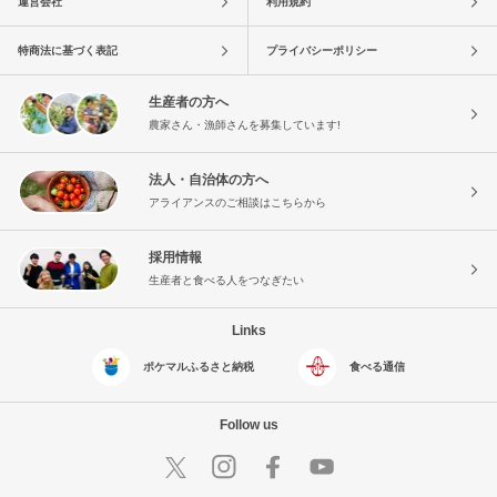
運営会社
利用規約
特商法に基づく表記
プライバシーポリシー
生産者の方へ
農家さん・漁師さんを募集しています!
法人・自治体の方へ
アライアンスのご相談はこちらから
採用情報
生産者と食べる人をつなぎたい
Links
ポケマルふるさと納税
食べる通信
Follow us