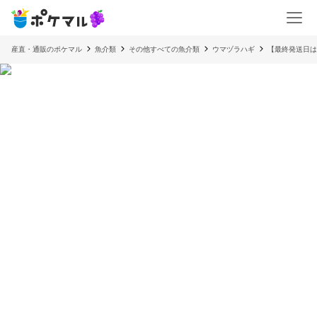
産直・通販のポケマル
魚介類
その他すべての魚介類
ウマヅラハギ
【最終発送日は