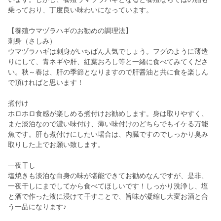
乗っており、丁度良い味わいになっています。
【養殖ウマヅラハギのお勧めの調理法】
刺身（さしみ）
ウマヅラハギは刺身がいちばん人気でしょう。フグのように薄造
りにして、青ネギや肝、紅葉おろし等と一緒に食べてみてくださ
い。秋～春は、肝の季節となりますので肝醤油と共に食を楽しん
で頂ければと思います！
煮付け
ホロホロ食感が楽しめる煮付けお勧めします。身は取りやすく、
また淡泊なので濃い味付け、薄い味付けのどちらでもイケる万能
魚です。肝も煮付けにしたい場合は、内臓ですのでしっかり臭み
取りした上でお願い致します。
一夜干し
塩焼きも淡泊な白身の味が堪能できてお勧めなんですが、是非、
一夜干しにまでしてから食べてほしいです！しっかり洗浄し、塩
と酒で作った液に浸けて干すことで、旨味が凝縮し大変お酒と合
う一品になります♪