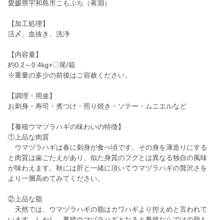
愛媛県宇和島市こもぶち（蒋淵）
【加工処理】
活〆、血抜き、洗浄
【内容量】
約0.2～0.4kg×〇尾/箱
※重量の多少の前後はご容赦ください。
【調理・用途】
お刺身・寿司・煮つけ・照り焼き・ソテー・ムニエルなど
【養殖ウマヅラハギの味わいの特徴】
①上品な肉質
ウマヅラハギは春に刺身が食べ頃です。その身を薄造りにする
と肉質は歯ごたえがあり、似た身質のフグとは異なる独自の風味
が味わえます。秋には肝と一緒に頂いてウマヅラハギの贅沢さを
より一層高めてみてください。
②上品な脂
天然では、ウマヅラハギの脂はカワハギより控えめと言われて
います。しかし、養殖ウマヅラハギとなると養殖ならではの脂も