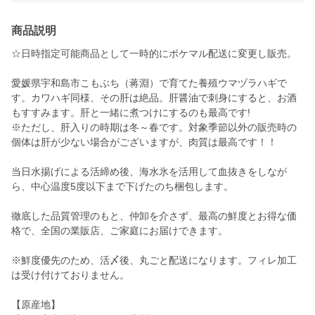
商品説明
☆日時指定可能商品として一時的にポケマル配送に変更し販売。
愛媛県宇和島市こもぶち（蒋淵）で育てた養殖ウマヅラハギで
す。カワハギ同様、その肝は絶品。肝醤油で刺身にすると、お酒
もすすみます。肝と一緒に煮つけにするのも最高です!
※ただし、肝入りの時期は冬～春です。対象季節以外の販売時の
個体は肝が少ない場合がございますが、肉質は最高です！！
当日水揚げによる活締め後、海水氷を活用して血抜きをしなが
ら、中心温度5度以下まで下げたのち梱包します。
徹底した品質管理のもと、仲卸を介さず、最高の鮮度とお得な価
格で、全国の業販店、ご家庭にお届けできます。
※鮮度優先のため、活〆後、丸ごと配送になります。フィレ加工
は受け付けておりません。
【原産地】