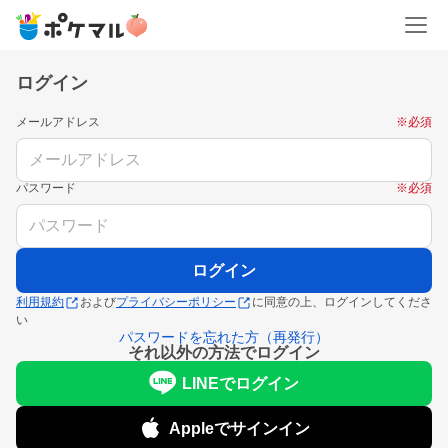
ログイン
メールアドレス
※必須
パスワード
※必須
ログイン
利用規約
および
プライバシーポリシー
に同意の上、
ログインしてくださ
い
パスワードを忘れた方（再発行）
それ以外の方法でログイン
LINEでログイン
Appleでサインイン