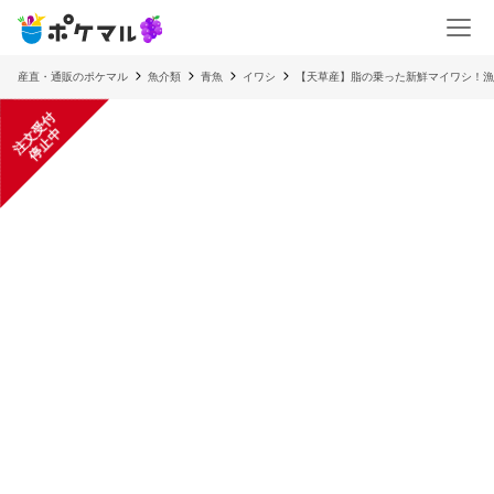
産直・通販のポケマル
魚介類
青魚
イワシ
【天草産】脂の乗った新鮮マイワシ！漁
注
文
受
付
停
止
中