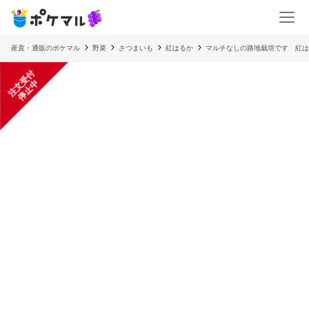
産直・通販のポケマル
野菜
さつまいも
紅はるか
マルチなしの路地栽培です 紅はる
注
文
受
付
停
止
中