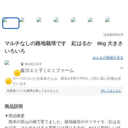
注文受付停止中
マルチなしの路地栽培です 紅はるか 9kg 大きさ
いろいろ
みんなの投稿を見る
熊本県玉名市
森川エミ子 | エミファーム
マークのついた生産者さんは、過去1年間で平均して特に高い評価を得
ています。
生産者バッジの基準が新しくなりました。
詳しくはこちら
商品説明
▼商品概要
熊本の里山の畑で育てました。路地栽培のサツマイモ、紅はる
かです。マルチをはると草取りは減りますが、やはり美味しいサ