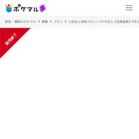
産直・通販のポケマル
果物
メロン
☆訳あり赤肉メロン☆ 5〜6玉入【北海道産】8月
販売終了