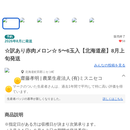
販売終了
予約
2026年8月に発送
58
☆訳あり赤肉メロン☆ 5〜6玉入【北海道産】8月上
旬発送
みんなの投稿を見る
北海道虻田郡ニセコ町
齋藤孝明 | 農業生産法人 (有)ミスニセコ
マークのついた生産者さんは、過去1年間で平均して特に高い評価を得
ています。
生産者バッジの基準が新しくなりました。
詳しくはこちら
商品説明
※指定日がある方は収穫日が決まり次第承ります。