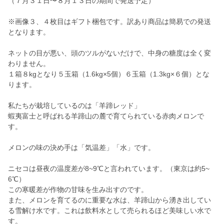
（７月３１日〜８月１３日の期間で発送予定）
※画像３、４枚目はギフト梱包です。訳あり商品は簡易での発送
となります。
ネットの目が悪い、頭のツルがないだけで、中身の糖度は全く変
わりません。
１箱８kgとなり５玉箱（1.6kg×5個）６玉箱（1.3kg×６個）とな
ります。
私たちが栽培しているのは「羊蹄レッド」
蝦夷富士と呼ばれる羊蹄山の麓で育てられている赤肉メロンで
す。
メロンの味の決め手は「気温差」「水」です。
ニセコは昼夜の温度差が8~9℃と言われています。（東京は約5~
6℃）
この寒暖差が作物の甘味を生み出すのです。
また、メロンを育てるのに重要な水は、羊蹄山から湧き出してい
る雪解け水です。これは飲料水として売られるほど美味しい水で
す。