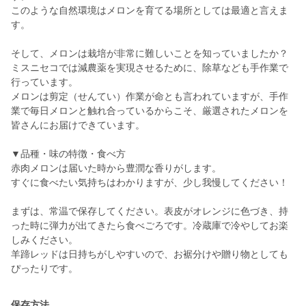
このような自然環境はメロンを育てる場所としては最適と言えま
す。
そして、メロンは栽培が非常に難しいことを知っていましたか？
ミスニセコでは減農薬を実現させるために、除草なども手作業で
行っています。
メロンは剪定（せんてい）作業が命とも言われていますが、手作
業で毎日メロンと触れ合っているからこそ、厳選されたメロンを
皆さんにお届けできています。
▼品種・味の特徴・食べ方
赤肉メロンは届いた時から豊潤な香りがします。
すぐに食べたい気持ちはわかりますが、少し我慢してください！
まずは、常温で保存してください。表皮がオレンジに色づき、持
った時に弾力が出てきたら食べごろです。冷蔵庫で冷やしてお楽
しみください。
羊蹄レッドは日持ちがしやすいので、お裾分けや贈り物としても
ぴったりです。
保存方法