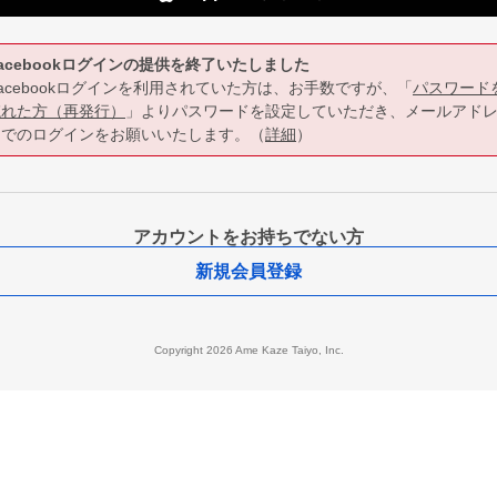
acebookログインの提供を終了いたしました
acebookログインを利用されていた方は、お手数ですが、「
パスワード
忘れた方（再発行）
」よりパスワードを設定していただき、メールアド
スでのログインをお願いいたします。（
詳細
）
アカウントをお持ちでない方
新規会員登録
Copyright 2026 Ame Kaze Taiyo, Inc.