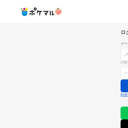
ロ
メー
パス
利用