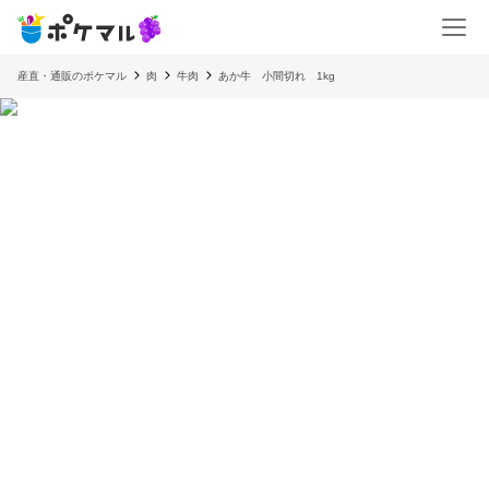
産直・通販のポケマル
肉
牛肉
あか牛 小間切れ 1kg