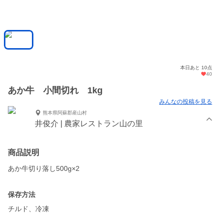
本日あと 10点
40
あか牛 小間切れ 1kg
みんなの投稿を見る
熊本県阿蘇郡産山村
井俊介 | 農家レストラン山の里
商品説明
あか牛切り落し500g×2
保存方法
チルド、冷凍