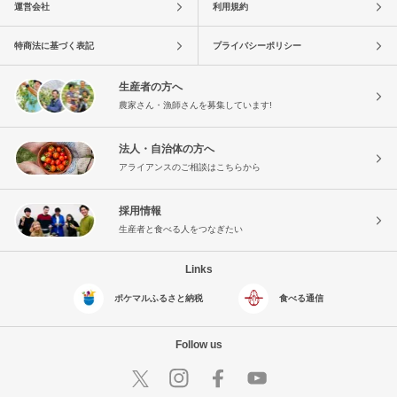
運営会社
利用規約
特商法に基づく表記
プライバシーポリシー
生産者の方へ
農家さん・漁師さんを募集しています!
法人・自治体の方へ
アライアンスのご相談はこちらから
採用情報
生産者と食べる人をつなぎたい
Links
ポケマルふるさと納税
食べる通信
Follow us