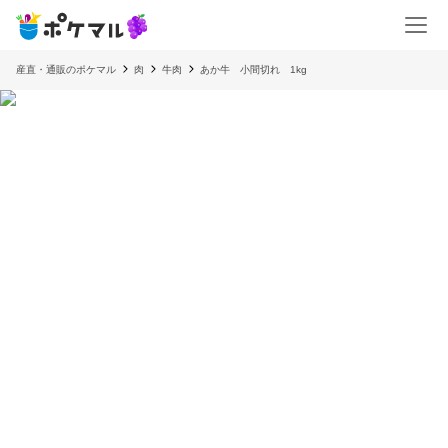
産直・通販のポケマル
肉
牛肉
あか牛 小間切れ 1kg