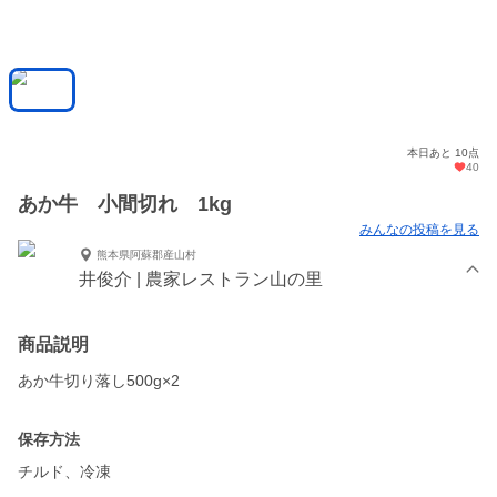
本日あと 10点
40
あか牛 小間切れ 1kg
みんなの投稿を見る
熊本県阿蘇郡産山村
井俊介 | 農家レストラン山の里
商品説明
あか牛切り落し500g×2
保存方法
チルド、冷凍