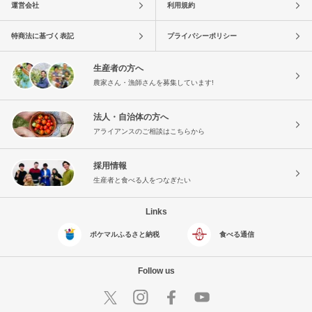
運営会社
利用規約
特商法に基づく表記
プライバシーポリシー
生産者の方へ
農家さん・漁師さんを募集しています!
法人・自治体の方へ
アライアンスのご相談はこちらから
採用情報
生産者と食べる人をつなぎたい
Links
ポケマルふるさと納税
食べる通信
Follow us