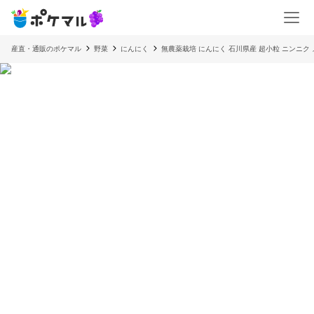
産直・通販のポケマル
野菜
にんにく
無農薬栽培 にんにく 石川県産 超小粒 ニンニク