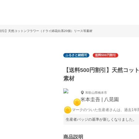
円割引】天然コットンフラワー（ドライ綿花白系20個）リース等素材
ふるさと納税可
送料500円割引
【送料500円割引】天然コッ
素材
和歌山県橋本市
米本圭吾 | 八晃園
マークのついた生産者さんは、過去1年
生産者バッジの基準が新しくなりました。
商品説明