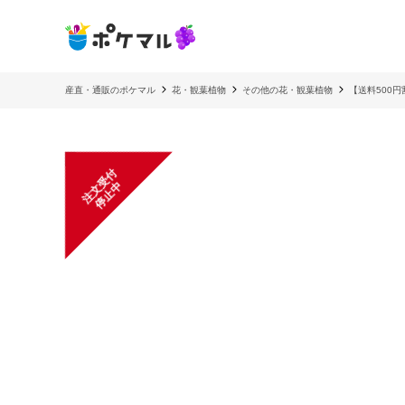
産直・通販のポケマル
花・観葉植物
その他の花・観葉植物
【送料500
注
文
受
付
停
止
中