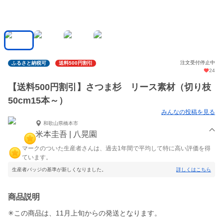
注文受付停止中
ふるさと納税可
送料500円割引
24
【送料500円割引】さつま杉 リース素材（切り枝
50cm15本～）
みんなの投稿を見る
和歌山県橋本市
米本圭吾 | 八晃園
マークのついた生産者さんは、過去1年間で平均して特に高い評価を得
ています。
生産者バッジの基準が新しくなりました。
詳しくはこちら
商品説明
✳︎この商品は、11月上旬からの発送となります。