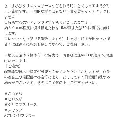
さつま杉はクリスマスリースなどを作る時にとても重宝するグリ
ーン素材です。一般的な杉とは異なり、葉が柔らかくチクチクし
ません。
長持ちするのでアレンジ次第で色々と楽しめますよ！
約５０ｃｍ程度に切り揃えた枝を15本/箱または30本/箱でお届け
します。
フレッシュな状態で発送致しますが、お届けに時間が掛かった場
合等には徐々に乾燥も致しますので、ご理解下さい。
☆地元自治体（橋本市）の協力で、お客様に送料500円割引でお届
けいたします。
【ご注意】
配達希望日のご指定が可能とさせていただいておりますが、作業
の都合上や宅配便の都合等により、どうしても１日程度前後する
場合がございます。その点ご了解の上、ご注文ください。
＃さつま杉
＃ヒロム杉
＃クリスマスリース
＃スワッグ
#アレンジフラワー