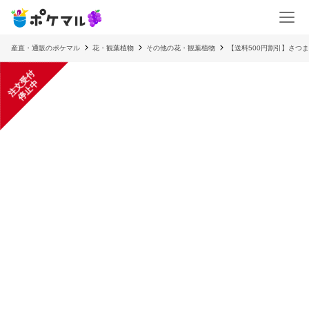
産直・通販のポケマル
花・観葉植物
その他の花・観葉植物
【送料500円割引】さつま
注
文
受
付
停
止
中