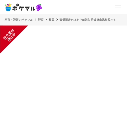
産直・通販のポケマル
野菜
枝豆
数量限定わけありB級品 丹波篠山黒枝豆さや
注
文
受
付
停
止
中