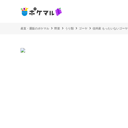
産直・通販のポケマル
野菜
うり類
ゴーヤ
信州産 もったいないゴーヤ