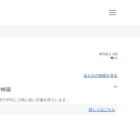
本日あと 3点
16
みんなの投稿を見る
養蜂園
間で平均して特に高い評価を得ています。
詳しくはこちら