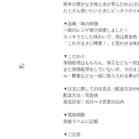
熊本の豊かな大地と水が育んだれんげ
たくさん使いたいときにピッタリの１k
▼品種・味の特徴
一面のレンゲ畑で採蜜しました！
スッキリとした味わいで、色は黄金色
「これぞまさに蜂蜜！」と思わせる味
▼こだわり
加熱処理はもちろん、加工なども一切
また加熱処理をしていない分、そのま
ル・酵素なども一緒に取り入れる事が
▼注文に際しての注意点（配送方法や
配送方法：宅急便
発送目安：当日〜３営業日以内
▼賞味期限
別途ラベルに記載
▼ご注意