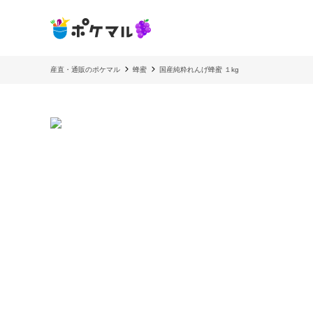
産直・通販のポケマル
蜂蜜
国産純粋れんげ蜂蜜 １kg