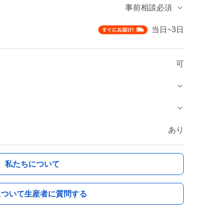
事前相談必須
当日~3日
可
あり
私たちについて
について生産者に質問する