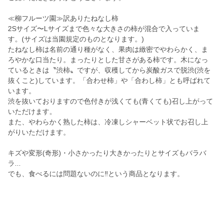
≪柳フルーツ園≫訳ありたねなし柿
2Sサイズ〜Lサイズまで色々な大きさの柿が混合で入っていま
す。(サイズは当園規定のものとなります。)
たねなし柿は名前の通り種がなく、果肉は緻密でやわらかく、ま
ろやかな口当たり。まったりとした甘さがある柿です。木になっ
ているときは〝渋柿〟ですが、収穫してから炭酸ガスで脱渋(渋を
抜くこと)しています。「合わせ柿」や「合わし柿」とも呼ばれて
います。
渋を抜いておりますので色付きが浅くても(青くても)召し上がって
いただけます。
また、やわらかく熟した柿は、冷凍しシャーベット状でお召し上
がりいただけます。
キズや変形(奇形)・小さかったり大きかったりとサイズもバラバ
ラ...
でも、食べるには問題ないのに‼という商品となります。