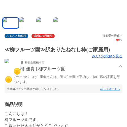
注文受付停止中
ふるさと納税可
送料500円割引
29
≪柳フルーツ園≫訳ありたねなし柿(ご家庭用)
みんなの投稿を見る
和歌山県橋本市
柳 佳貴 | 柳フルーツ園
マークのついた生産者さんは、過去1年間で平均して特に高い評価を得
ています。
生産者バッジの基準が新しくなりました。
詳しくはこちら
商品説明
こんにちは！
柳フルーツ園です。
ご覧いただきありがとうございます。