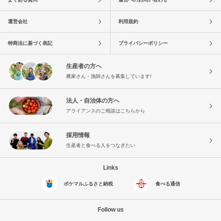
運営会社
利用規約
特商法に基づく表記
プライバシーポリシー
生産者の方へ
農家さん・漁師さんを募集しています!
法人・自治体の方へ
アライアンスのご相談はこちらから
採用情報
生産者と食べる人をつなぎたい
Links
ポケマルふるさと納税
食べる通信
Follow us