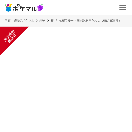
産直・通販のポケマル
果物
柿
≪柳フルーツ園≫訳ありたねなし柿(ご家庭用)
注
文
受
付
停
止
中