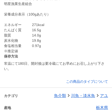
明星漁業生産組合
栄養成分表示（100gあたり）
エネルギー 271kcal
たんぱく質 16.5g
脂質 14.0g
炭水化物 19.8g
食塩相当量 0.97g
保存方法
常温にて180日、開封後は要冷蔵にてお早めにお召し上がり下さ
い。
この商品のタイプについて
魚介類
川魚・淡水魚
アユ
カテゴリ
栃木県
産地