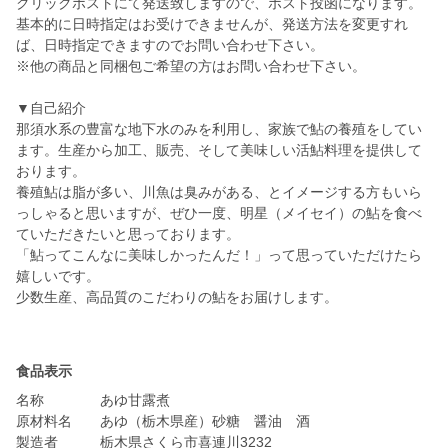
クリックポストにて発送致しますので、ポスト投函になります。
基本的に日時指定はお受けできませんが、発送方法を変更すれ
ば、日時指定できますのでお問い合わせ下さい。
※他の商品と同梱包ご希望の方はお問い合わせ下さい。
▼自己紹介
那須水系の豊富な地下水のみを利用し、家族で鮎の養殖をしてい
ます。生産から加工、販売、そして美味しい活鮎料理を提供して
おります。
養殖鮎は脂が多い、川魚は臭みがある、とイメージする方もいら
っしゃると思いますが、ぜひ一度、明星（メイセイ）の鮎を食べ
ていただきたいと思っております。
「鮎ってこんなに美味しかったんだ！」って思っていただけたら
嬉しいです。
少数生産、高品質のこだわりの鮎をお届けします。
食品表示
名称 あゆ甘露煮
原材料名 あゆ（栃木県産）砂糖 醤油 酒
製造者 栃木県さくら市喜連川3232