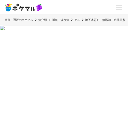
産直・通販のポケマル
魚介類
川魚・淡水魚
アユ
地下水育ち 無添加 鮎甘露煮 