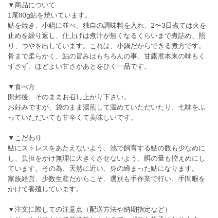
▼商品について
1尾80g鮎を焼いています。
鮎を焼き、小鍋に並べ、独自の調味料を入れ、2〜3日煮ては火を
止めを繰り返し、仕上げは煮汁が無くなるくらいまで煮詰め、照
り、つやを出しています。これは、小鍋だからできる煮方です。
骨まで柔らかく、鮎の旨みはもちろんの事、甘露煮本来の味もく
ずさず、ほどよい甘さがあとをひく一品です。
▼食べ方
開封後、そのままお召し上がり下さい。
お好みですが、袋のまま湯煎して温めていただいたり、七味をふ
っていただいても甘辛くて美味しいです。
▼こだわり
鮎にストレスをあたえないよう、池で飼育する鮎の数も少なめに
し、負担をかけ無理に大きくさせないよう、餌の量も控えめにし
ています。その為、天然に近い、身の締まった鮎になります。
家族経営、少数生産だからこそ、選別も手作業で行い、手間暇を
かけて養殖しています。
▼注文に際しての注意点（配送方法や納期指定など）