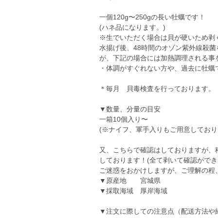
一個120g〜250gの長い牡蠣です！
(ハネ品になります。)
※生でいただく場合は貝が硬いため剥
水揚げ後、48時間のオゾン紫外線殺
が、下記の場合には加熱調理される事
・体調がすぐれない方や、過去に牡蠣
＊毎月 貝毒検査を行っております。
▼数量、分量の目安
一箱10個入り〜
(※ナイフ、軍手入りもご用意しており
又、こちらで確認はしておりますが、稀
しております！(全て剥いて確認ができ
ご迷惑をおかけしますが、ご理解の程、宜し
▼原産地 宮城県
▼採取海域 厚岸海域
▼注文に際しての注意点（配送方法や