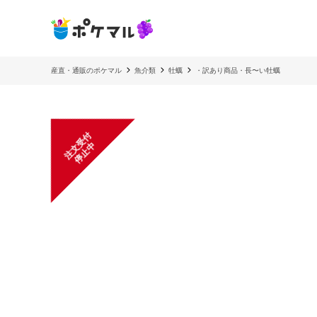
産直・通販のポケマル
魚介類
牡蠣
・訳あり商品・長〜い牡蠣
注
文
受
付
停
止
中