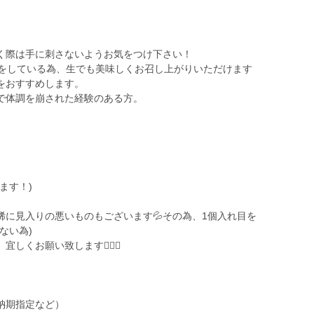
く際は手に刺さないようお気をつけ下さい！
菌をしている為、生でも美味しくお召し上がりいただけます
をおすすめします。
で体調を崩された経験のある方。
ます！)
に見入りの悪いものもございます💦その為、1個入れ目を
ない為)
くお願い致します🙇🏻‍♂️
納期指定など）