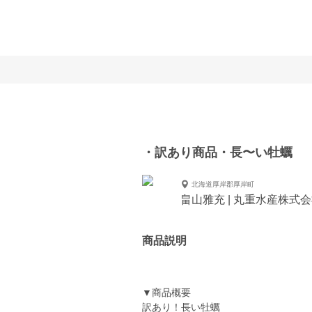
・訳あり商品・長〜い牡蠣
北海道厚岸郡厚岸町
畠山雅充 | 丸重水産株式
商品説明
▼商品概要
訳あり！長い牡蠣