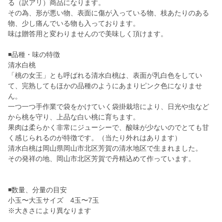
る（訳アリ）商品になります。
その為、形が悪い物、表面に傷が入っている物、枝あたりのある
物、少し痛んでいる物も入っております。
味は贈答用と変わりませんので美味しく頂けます。
◾️品種・味の特徴
清水白桃
「桃の女王」とも呼ばれる清水白桃は、表面が乳白色をしてい
て、完熟してもほかの品種のようにあまりピンク色になりませ
ん。
一つ一つ手作業で袋をかけていく袋掛栽培により、日光や虫など
から桃を守り、上品な白い桃に育ちます。
果肉は柔らかく非常にジューシーで、酸味が少ないのでとても甘
く感じられるのが特徴です。（当たり外れはあります）
清水白桃は岡山県岡山市北区芳賀の清水地区で生まれました。
その発祥の地、岡山市北区芳賀で丹精込めて作っています。
◾️数量、分量の目安
小玉〜大玉サイズ 4玉〜7玉
※大きさにより異なります