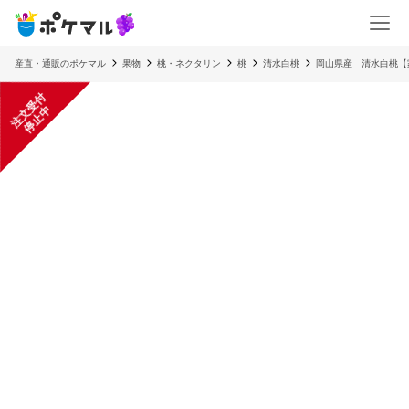
産直・通販のポケマル
果物
桃・ネクタリン
桃
清水白桃
岡山県産 清水白桃【
注
文
受
付
停
止
中