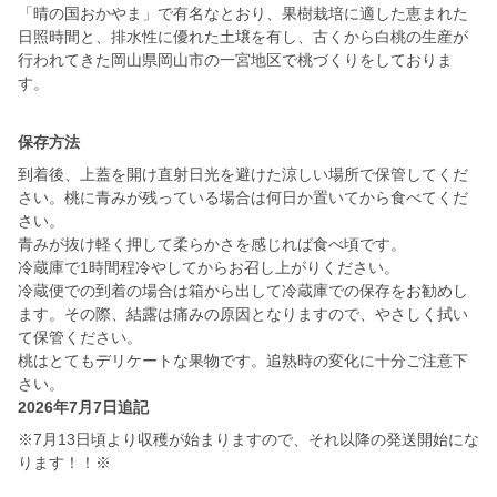
「晴の国おかやま」で有名なとおり、果樹栽培に適した恵まれた
日照時間と、排水性に優れた土壌を有し、古くから白桃の生産が
行われてきた岡山県岡山市の一宮地区で桃づくりをしておりま
す。
保存方法
到着後、上蓋を開け直射日光を避けた涼しい場所で保管してくだ
さい。桃に青みが残っている場合は何日か置いてから食べてくだ
さい。
青みが抜け軽く押して柔らかさを感じれば食べ頃です。
冷蔵庫で1時間程冷やしてからお召し上がりください。
冷蔵便での到着の場合は箱から出して冷蔵庫での保存をお勧めし
ます。その際、結露は痛みの原因となりますので、やさしく拭い
て保管ください。
桃はとてもデリケートな果物です。追熟時の変化に十分ご注意下
さい。
2026年7月7日追記
※7月13日頃より収穫が始まりますので、それ以降の発送開始にな
ります！！※