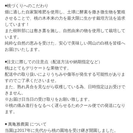
◾️桃づくりへのこだわり
畑に適した自家製堆肥を使用し、土壌に酵素を撒き微生物を繁殖
させることで、桃の木本来の力を最大限に生かす栽培方法を追求
しています！
また樹幹部には敷き藁を施し、自然由来の物を使用して栽培して
います。
純粋な自然の恵みを受けた、安心で美味しい岡山の白桃を皆様へ
お届けいたします。
◾️注文に際しての注意点（配送方法や納期指定など）
桃はとてもデリケートな果物です。
配送中の取り扱いによりうちみや傷等が発生する可能性がありま
すのでご了承くださいませ。
また、熟れ具合を見ながら収穫している為、日時指定はお受けで
きません。
※お届け日当日の受け取りをお願い致します。
※桃の痛み進行をなるべく遅らせるためクール便での発送になり
ます。
◾️ 萬亀雅農園 について
当園は2017年に先代から桃の園地を受け継ぎ開園しました。