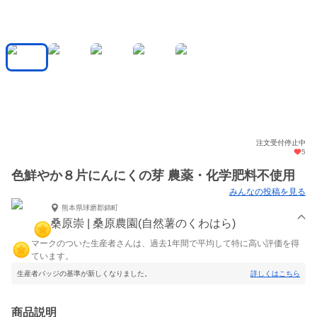
注文受付停止中
5
色鮮やか８片にんにくの芽 農薬・化学肥料不使用
みんなの投稿を見る
熊本県球磨郡錦町
桑原崇 | 桑原農園(自然薯のくわはら)
マークのついた生産者さんは、過去1年間で平均して特に高い評価を得
ています。
生産者バッジの基準が新しくなりました。
詳しくはこちら
商品説明