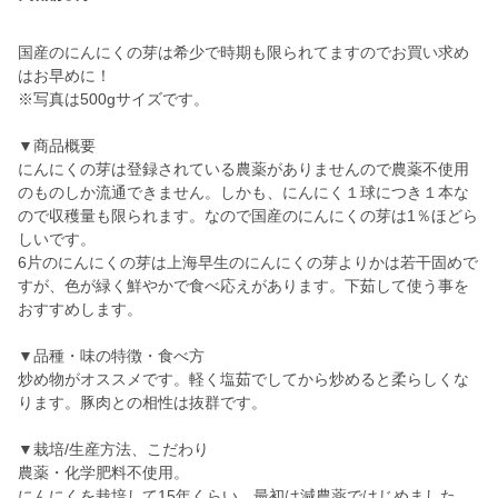
国産のにんにくの芽は希少で時期も限られてますのでお買い求め
はお早めに！
※写真は500gサイズです。
▼商品概要
にんにくの芽は登録されている農薬がありませんので農薬不使用
のものしか流通できません。しかも、にんにく１球につき１本な
ので収穫量も限られます。なので国産のにんにくの芽は1％ほどら
しいです。
6片のにんにくの芽は上海早生のにんにくの芽よりかは若干固めで
すが、色が緑く鮮やかで食べ応えがあります。下茹して使う事を
おすすめします。
▼品種・味の特徴・食べ方
炒め物がオススメです。軽く塩茹でしてから炒めると柔らしくな
ります。豚肉との相性は抜群です。
▼栽培/生産方法、こだわり
農薬・化学肥料不使用。
にんにくを栽培して15年くらい。最初は減農薬ではじめました