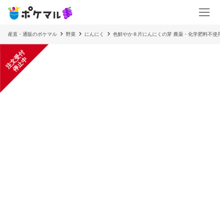
産直・通販のポケマル
野菜
にんにく
色鮮やか８片にんにくの芽 農薬・化学肥料不使
注
文
受
付
停
止
中