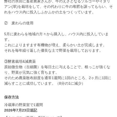
弊社の水田に畜産農家さんが、牛のえさとなるソルゴーやイタリ
アン(草)を栽培をして、その代わりに牛の堆肥を譲ってもらい、そ
れをハウス内に投入しふかふかの土をつくっています。
② 麦わらの使用
5月に麦わらを地域の方々から購入し、ハウス内に投入していま
す。
これによりますます有機物が増え、柔らかい土が完成します。
それを毎年繰り返した優良な土で野菜を栽培しております。
③酵素栽培&減農薬
原始微生物（古細菌）を毎日土に与えることで、根っこが強くな
り、野菜が元気に強く育ちます。
そのため農薬散布頻度を通常1週間に1回のところ、2ヶ月に1回に
保存方法
冷蔵庫の野菜室で1週間
2026年7月23日追記