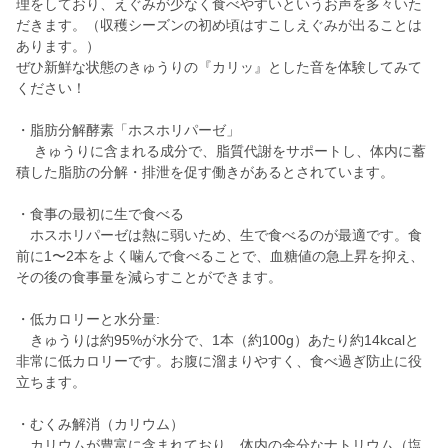
理をしており、えぐみが少なく食べやすいというお声を多々いた
だきます。（収穫シーズンの初め頃はすこしえぐみが出ることは
あります。）
ぜひ新鮮な状態のきゅうりの『カリッ』とした音を体験してみて
ください！
・脂肪分解酵素「ホスホリパーゼ」
きゅうりに含まれる成分で、脂質代謝をサポートし、体内に蓄
積した脂肪の分解・排泄を促す働きがあるとされています。
・食事の最初に生で食べる
ホスホリパーゼは熱に弱いため、生で食べるのが最適です。食
前に1〜2本をよく噛んで食べることで、血糖値の急上昇を抑え、
その後の食事量を減らすことができます。
・低カロリーと水分量:
きゅうりは約95%が水分で、1本（約100g）あたり約14kcalと
非常に低カロリーです。お腹に溜まりやすく、食べ過ぎ防止に役
立ちます。
・むくみ解消（カリウム）
カリウムが豊富に含まれており、体内の余分なナトリウム（塩