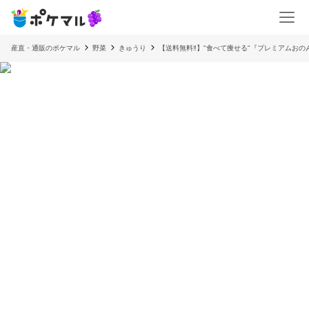
産直・通販のポケマル
野菜
きゅうり
【送料無料‼️】"食べて痩せる"『プレミアムおの