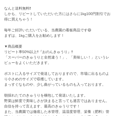
なんと送料無料❗️
しかも、リピートしていただいた方にはさらに1kg100円割引でお
得に買えちゃう！
毎年ご好評いただいている、当農園の看板商品です😄
まずは、1kgご購入をお勧めします！
▼商品概要
リピート率50%以上‼️『おのんきゅうり』‼️
「スーパーのきゅうりと全然違う！」、「美味しい！」というレ
ビューをよくいただきます。
ポストに入るサイズで発送しておりますので、市場に出るものよ
り小さめのサイズで収穫しています。
まっすぐなものや、少し曲がっているものも入っております。
朝採れたてのきゅうりを梱包して発送いたします。
野菜は鮮度で美味しさが決まると言っても過言ではありません。
自信を持って言えます、最高のきゅうりです！
また、当農園では徹底した水管理、温湿度管理、栄養（肥料）管