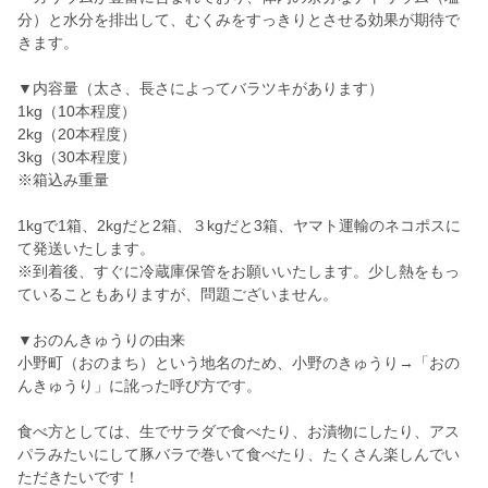
分）と水分を排出して、むくみをすっきりとさせる効果が期待で
きます。
▼内容量（太さ、長さによってバラツキがあります）
1kg（10本程度）
2kg（20本程度）
3kg（30本程度）
※箱込み重量
1kgで1箱、2kgだと2箱、３kgだと3箱、ヤマト運輸のネコポスに
て発送いたします。
※到着後、すぐに冷蔵庫保管をお願いいたします。少し熱をもっ
ていることもありますが、問題ございません。
▼おのんきゅうりの由来
小野町（おのまち）という地名のため、小野のきゅうり→「おの
んきゅうり」に訛った呼び方です。
食べ方としては、生でサラダで食べたり、お漬物にしたり、アス
パラみたいにして豚バラで巻いて食べたり、たくさん楽しんでい
ただきたいです！