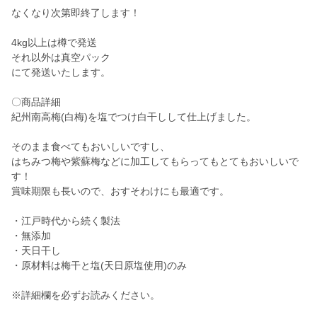
なくなり次第即終了します！
4kg以上は樽で発送
それ以外は真空パック
にて発送いたします。
〇商品詳細
紀州南高梅(白梅)を塩でつけ白干しして仕上げました。
そのまま食べてもおいしいですし、
はちみつ梅や紫蘇梅などに加工してもらってもとてもおいしいで
す！
賞味期限も長いので、おすそわけにも最適です。
・江戸時代から続く製法
・無添加
・天日干し
・原材料は梅干と塩(天日原塩使用)のみ
※詳細欄を必ずお読みください。