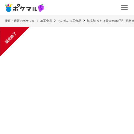
産直・通販のポケマル
加工食品
その他の加工食品
無添加 今だけ最大5000円引 紀州
販売終了