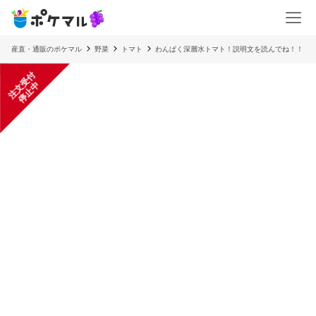
産直・通販のポケマル
野菜
トマト
わんぱく深層水トマト！説明文を読んでね！！
注
文
受
付
停
止
中