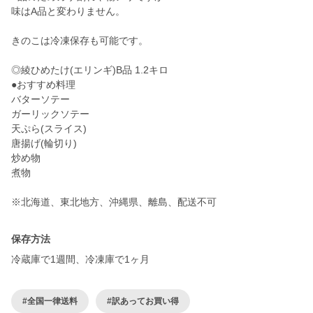
味はA品と変わりません。
きのこは冷凍保存も可能です。
◎綾ひめたけ(エリンギ)B品 1.2キロ
●おすすめ料理
バターソテー
ガーリックソテー
天ぷら(スライス)
唐揚げ(輪切り)
炒め物
煮物
※北海道、東北地方、沖縄県、離島、配送不可
保存方法
冷蔵庫で1週間、冷凍庫で1ヶ月
#全国一律送料
#訳あってお買い得