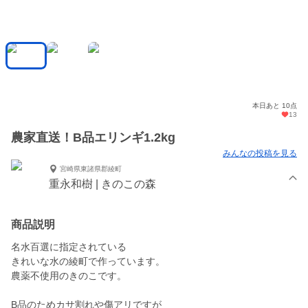
本日あと 10点
13
農家直送！B品エリンギ1.2kg
みんなの投稿を見る
宮崎県東諸県郡綾町
重永和樹 | きのこの森
商品説明
名水百選に指定されている
きれいな水の綾町で作っています。
農薬不使用のきのこです。
B品のためカサ割れや傷アリですが