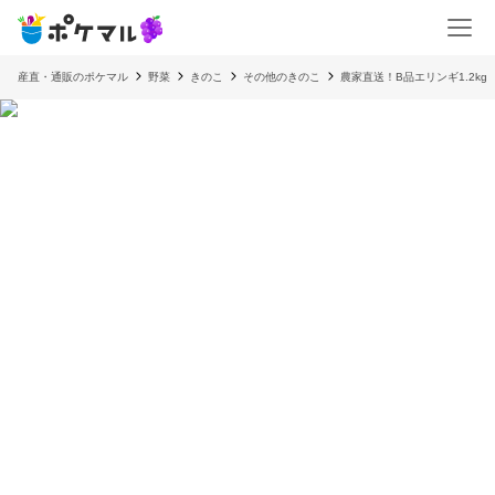
産直・通販のポケマル
野菜
きのこ
その他のきのこ
農家直送！B品エリンギ1.2kg