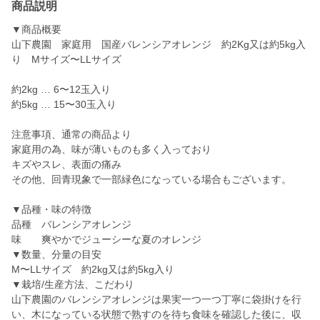
商品説明
▼商品概要
山下農園 家庭用 国産バレンシアオレンジ 約2Kg又は約5kg入
り Mサイズ〜LLサイズ
約2kg … 6〜12玉入り
約5kg … 15〜30玉入り
注意事項、通常の商品より
家庭用の為、味が薄いものも多く入っており
キズやスレ、表面の痛み
その他、回青現象で一部緑色になっている場合もございます。
▼品種・味の特徴
品種 バレンシアオレンジ
味 爽やかでジューシーな夏のオレンジ
▼数量、分量の目安
M〜LLサイズ 約2kg又は約5kg入り
▼栽培/生産方法、こだわり
山下農園のバレンシアオレンジは果実一つ一つ丁寧に袋掛けを行
い、木になっている状態で熟すのを待ち食味を確認した後に、収