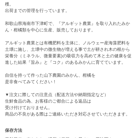
穫。
出荷までの管理を行っています。
和歌山県海南市下津町で、『アルギット農業』を取り入れたみか
ん・柑橘類を中心に生産、販売しております。
アルギット農業とは有機肥料を主体に、ノルウェー産海藻肥料を
土壌に施し、土壌中の微生物が増える事で土が耕され木の根から
栄養分（ミネラル、微量要素)の吸収力を高めて木と土の健康を促
進した結果『旨み』と『コク』のあるみかんに育てています。
自信を持って作った山下農園のみかん、柑橘を
是非食べてみてください！
▼注文に際しての注意点（配送方法や納期指定など）
生鮮食品の為、お客様のご都合による返品は
受け付けておりません。
商品の不良がある際はご連絡いただき対応させていただきます。
保存方法