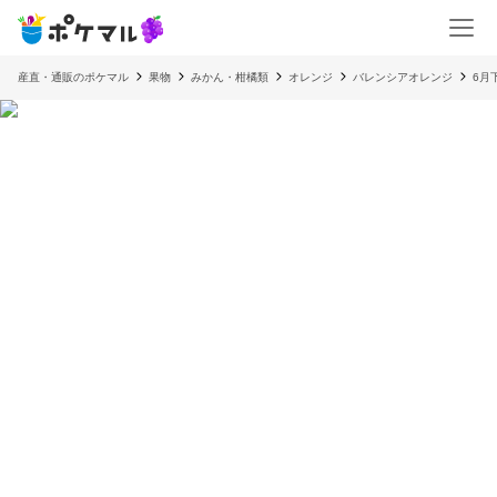
産直・通販のポケマル
果物
みかん・柑橘類
オレンジ
バレンシアオレンジ
6月