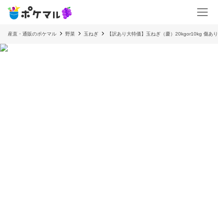
産直・通販のポケマル
野菜
玉ねぎ
【訳あり大特価】玉ねぎ（慶）20kgor10kg 傷