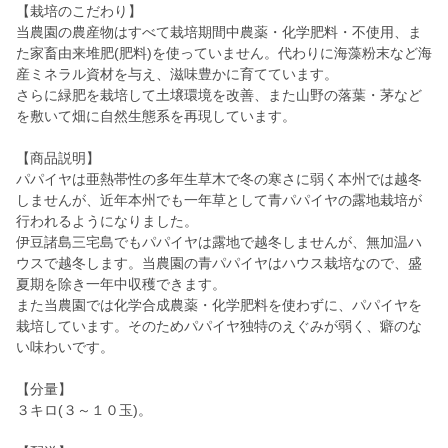
【栽培のこだわり】
当農園の農産物はすべて栽培期間中農薬・化学肥料・不使用、ま
た家畜由来堆肥(肥料)を使っていません。代わりに海藻粉末など海
産ミネラル資材を与え、滋味豊かに育てています。
さらに緑肥を栽培して土壌環境を改善、また山野の落葉・茅など
を敷いて畑に自然生態系を再現しています。
【商品説明】
パパイヤは亜熱帯性の多年生草木で冬の寒さに弱く本州では越冬
しませんが、近年本州でも一年草として青パパイヤの露地栽培が
行われるようになりました。
伊豆諸島三宅島でもパパイヤは露地で越冬しませんが、無加温ハ
ウスで越冬します。当農園の青パパイヤはハウス栽培なので、盛
夏期を除き一年中収穫できます。
また当農園では化学合成農薬・化学肥料を使わずに、パパイヤを
栽培しています。そのためパパイヤ独特のえぐみが弱く、癖のな
い味わいです。
【分量】
３キロ(３～１０玉)。