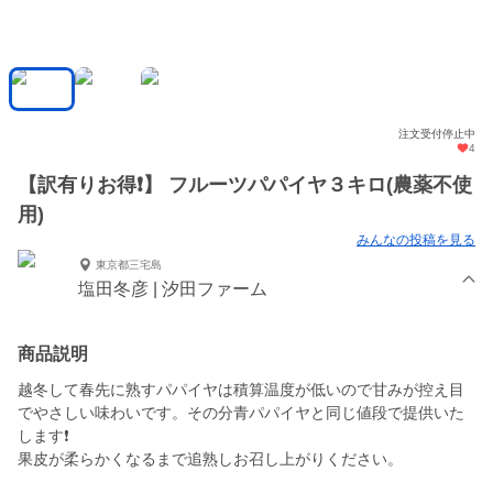
注文受付停止中
4
【訳有りお得❗️】 フルーツパパイヤ３キロ(農薬不使
用)
みんなの投稿を見る
東京都三宅島
塩田冬彦 | 汐田ファーム
商品説明
越冬して春先に熟すパパイヤは積算温度が低いので甘みが控え目
でやさしい味わいです。その分青パパイヤと同じ値段で提供いた
します❗
果皮が柔らかくなるまで追熟しお召し上がりください。