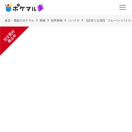
産直・通販のポケマル
果物
熱帯果物
パパイヤ
【訳有りお得❗️】 フルーツパパイヤ
注
文
受
付
停
止
中