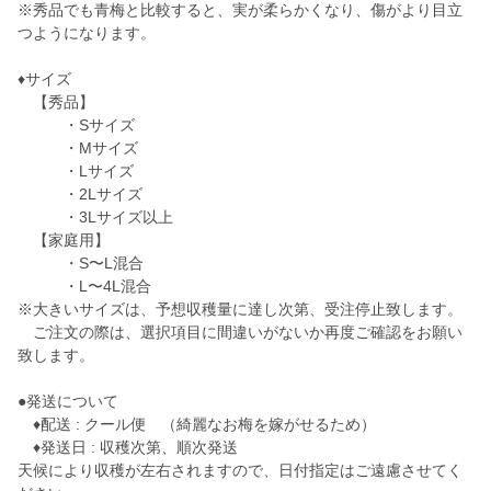
※秀品でも青梅と比較すると、実が柔らかくなり、傷がより目立
つようになります。
♦︎サイズ
【秀品】
・Sサイズ
・Mサイズ
・Lサイズ
・2Lサイズ
・3Lサイズ以上
【家庭用】
・S〜L混合
・L〜4L混合
※大きいサイズは、予想収穫量に達し次第、受注停止致します。
ご注文の際は、選択項目に間違いがないか再度ご確認をお願い
致します。
●発送について
♦︎配送 : クール便 （綺麗なお梅を嫁がせるため）
♦︎発送日 : 収穫次第、順次発送
天候により収穫が左右されますので、日付指定はご遠慮させてく