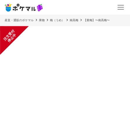
産直・通販のポケマル
果物
梅（うめ）
南高梅
【黄梅】〜南高梅〜
注
文
受
付
停
止
中