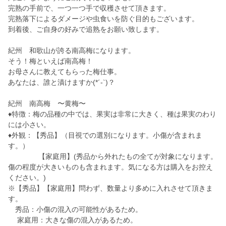
完熟の手前で、一つ一つ手で収穫させて頂きます。
完熟落下によるダメージや虫食いを防ぐ目的もございます。
到着後、ご自身の好みで追熟をお願い致します。
紀州 和歌山が誇る南高梅になります。
そう！梅といえば南高梅！
お母さんに教えてもらった梅仕事。
あなたは、誰と漬けますか(*´-`)？
紀州 南高梅 〜黄梅〜
♦︎特徴：梅の品種の中では、果実は非常に大きく、種は果実のわり
には小さい。
♦︎外観：【秀品】（目視での選別になります。小傷が含まれま
す。）
【家庭用】(秀品から外れたもの全てが対象になります。
傷の程度が大きいものも含まれます。気になる方は購入をお控え
ください。)
※【秀品】【家庭用】問わず、数量より多めに入れさせて頂きま
す。
秀品：小傷の混入の可能性があるため。
家庭用：大きな傷の混入があるため。