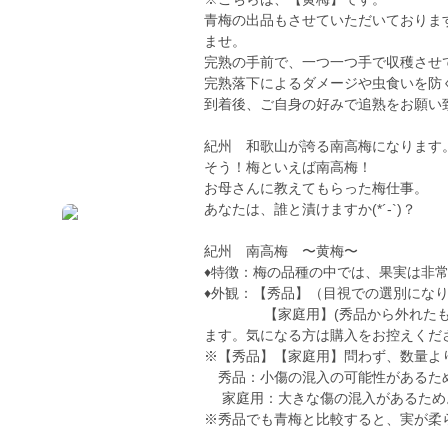
青梅の出品もさせていただいておりま
ませ。
完熟の手前で、一つ一つ手で収穫させ
完熟落下によるダメージや虫食いを防
到着後、ご自身の好みで追熟をお願い
紀州 和歌山が誇る南高梅になります
そう！梅といえば南高梅！
お母さんに教えてもらった梅仕事。
あなたは、誰と漬けますか(*´-`)？
紀州 南高梅 〜黄梅〜
♦︎特徴：梅の品種の中では、果実は非
♦︎外観：【秀品】（目視での選別にな
【家庭用】(秀品から外れたもの
ます。気になる方は購入をお控えくだ
※【秀品】【家庭用】問わず、数量よ
秀品：小傷の混入の可能性があるた
家庭用：大きな傷の混入があるため
※秀品でも青梅と比較すると、実が柔