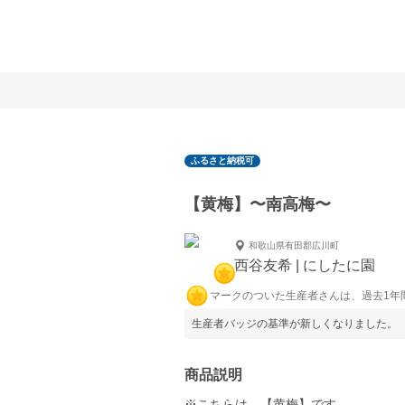
ふるさと納税可
【黄梅】〜南高梅〜
和歌山県有田郡広川町
西谷友希 | にしたに園
マークのついた生産者さんは、過去1年
生産者バッジの基準が新しくなりました。
商品説明
※こちらは、【黄梅】です。