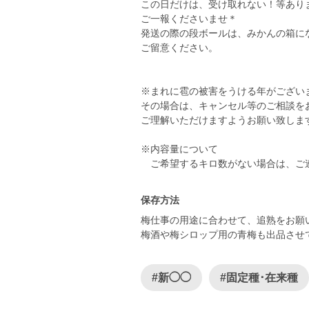
この日だけは、受け取れない！等あり
ご一報くださいませ＊
発送の際の段ボールは、みかんの箱に
ご留意ください。
※まれに雹の被害をうける年がござい
その場合は、キャンセル等のご相談を
ご理解いただけますようお願い致しま
※内容量について
ご希望するキロ数がない場合は、ご
保存方法
梅仕事の用途に合わせて、追熟をお願
梅酒や梅シロップ用の青梅も出品させ
#新◯◯
#固定種･在来種