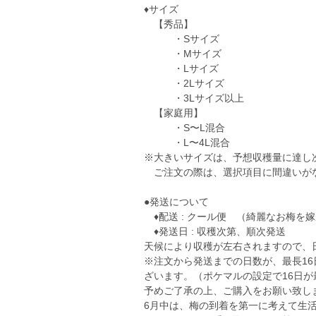
♦︎サイズ
【秀品】
・Sサイズ
・Mサイズ
・Lサイズ
・2Lサイズ
・3Lサイズ以上
【家庭用】
・S〜L混合
・L〜4L混合
※大きいサイズは、予想収穫量に達し
ご注文の際は、選択項目に間違いが
●発送について
♦︎配送 : クール便 （綺麗なお梅を
♦︎発送日 : 収穫次第、順次発送
天候により収穫が左右されますので、
※注文から発送までの日数が、最長1
ざいます。（ポケマルの設定で16日が
予めご了承の上、ご購入をお願い致し
6月中は、梅の到着を第一に考えて生