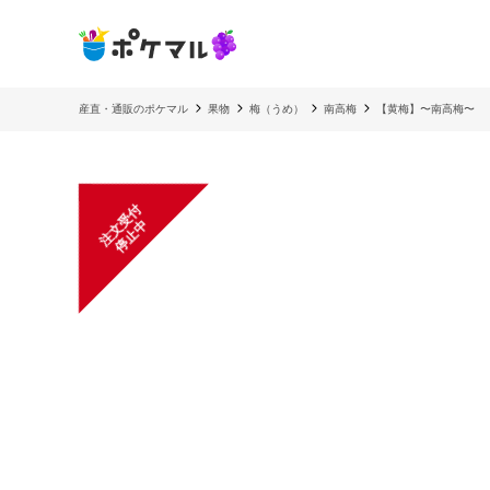
産直・通販のポケマル
果物
梅（うめ）
南高梅
【黄梅】〜南高梅〜
注
文
受
付
停
止
中