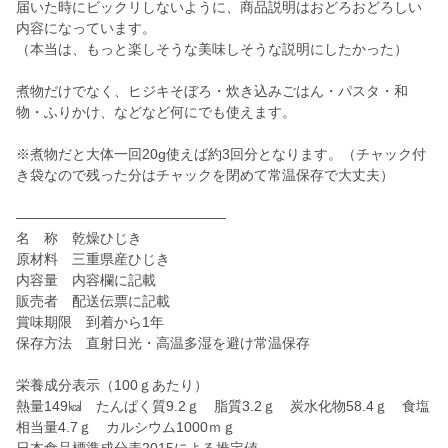
届いた時にビックリしないように、商品説明はおどろおどろしい
内容になっています。
（本当は、もっと楽しそうな美味しそうな説明にしたかった）
煮物だけでなく、ヒジキそぼろ・炊き込みごはん・パスタ・和
物・ふりかけ、などなど何にでも使えます。
※煮物だと大体一回20g使えば約3回分となります。（チャック付
き袋なので残った分はチャックを閉めて常温保存で大丈夫）
―――――――――――――――
名 称 乾燥ひじき
原材料 三重県産ひじき
内容量 内容欄に記載
販売者 配送伝票に記載
賞味期限 到着から1年
保存方法 直射日光・高温多湿を避け常温保存
栄養成分表示（100ｇあたり）
熱量149㎉ たんぱく質9.2ｇ 脂質3.2ｇ 炭水化物58.4ｇ 食塩
相当量4.7ｇ カルシウム1000ｍｇ