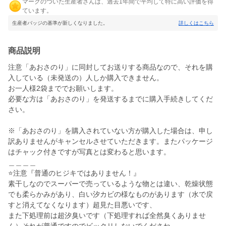
マークのついた生産者さんは、過去1年間で平均して特に高い評価を得
ています。
生産者バッジの基準が新しくなりました。
詳しくはこちら
商品説明
注意「あおさのり」に同封してお送りする商品なので、それを購
入している（未発送の）人しか購入できません。
お一人様2袋まででお願いします。
必要な方は「あおさのり」を発送するまでに購入手続きしてくだ
さい。
※「あおさのり」を購入されていない方が購入した場合は、申し
訳ありませんがキャンセルさせていただきます。またパッケージ
はチャック付きですが写真とは変わると思います。
＿＿＿＿
⭐注意『普通のヒジキではありません！』
素干しなのでスーパーで売っているような物とは違い、乾燥状態
でも柔らかみがあり、白い汐カビの様なものがあります（水で戻
すと消えてなくなります）超見た目悪いです、
また下処理前は超汐臭いです（下処理すれば全然臭くありませ