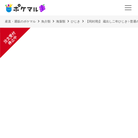
産直・通販のポケマル
魚介類
海藻類
ひじき
【同封用)】 蔵出し二年ひじき✨普
注
文
受
付
停
止
中