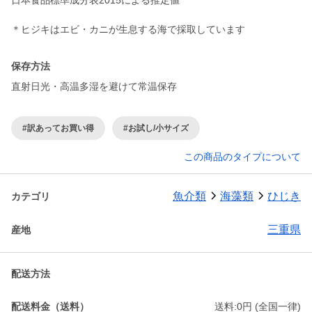
日本食品標準成分表2015による推定値
＊ヒジキはエビ・カニが生息する海で採取しています
保存方法
直射日光・高温多湿を避けて常温保存
#訳あってお買い得
#お試し/小サイズ
この商品のタイプについて
魚介類
海藻類
ひじき
カテゴリ
三重県
産地
配送方法
配送料金（送料）
送料:0円 (全国一律)