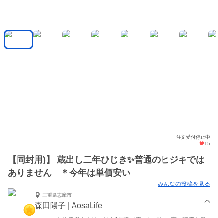
注文受付停止中
15
【同封用)】 蔵出し二年ひじき✨普通のヒジキでは
ありません ＊今年は単価安い
みんなの投稿を見る
三重県志摩市
森田陽子 | AosaLife