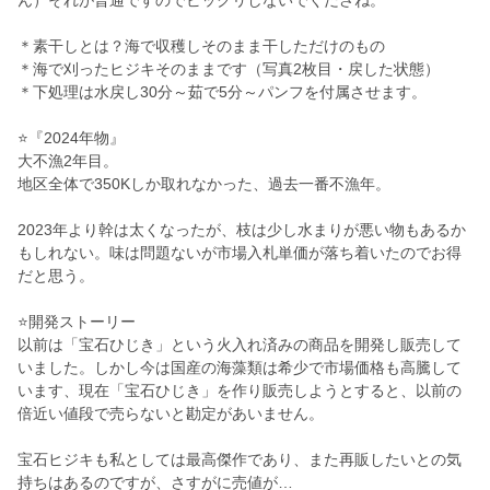
ん）それが普通ですのでビックリしないでくださね。
＊素干しとは？海で収穫しそのまま干しただけのもの
＊海で刈ったヒジキそのままです（写真2枚目・戻した状態）
＊下処理は水戻し30分～茹で5分～パンフを付属させます。
⭐『2024年物』
大不漁2年目。
地区全体で350Kしか取れなかった、過去一番不漁年。
2023年より幹は太くなったが、枝は少し水まりが悪い物もあるか
もしれない。味は問題ないが市場入札単価が落ち着いたのでお得
だと思う。
⭐開発ストーリー
以前は「宝石ひじき」という火入れ済みの商品を開発し販売して
いました。しかし今は国産の海藻類は希少で市場価格も高騰して
います、現在「宝石ひじき」を作り販売しようとすると、以前の
倍近い値段で売らないと勘定があいません。
宝石ヒジキも私としては最高傑作であり、また再販したいとの気
持ちはあるのですが、さすがに売値が…