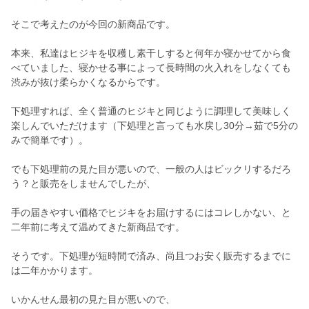
そこで考えたのが今回の新商品です。
本来、私達はヒジキを収穫し素干しすると何年か寝かせてから食
べていました、寝かせる事によって長時間の火入れをしなくても
渋みが抜け柔らかくなるからです。
下処理すれば、全く普通のヒジキと同じように調理して美味しく
楽しんでいただけます（下処理と言っても水戻し30分→茹で5分の
みで簡単です）。
でも下処理前の見た目が悪いので、一般の人はビックリするだろ
う？と販売をしませんでしたが、
手の届きやすい価格でヒジキをお届けするにはコレしかない、と
二年前に考えて温めてきた新商品です。
そうです。下処理が短時間で済み、尚且つお安く販売するまでに
は二年かかります。
いかんせん最初の見た目が悪いので、