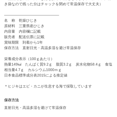
き袋なので残った分はチャックを閉めて常温保存で大丈夫）
―――――――――――――――
名 称 乾燥ひじき
原材料 三重県産ひじき
内容量 内容欄に記載
販売者 配送伝票に記載
賞味期限 到着から1年
保存方法 直射日光・高温多湿を避け常温保存
栄養成分表示（100ｇあたり）
熱量149㎉ たんぱく質9.2ｇ 脂質3.2ｇ 炭水化物58.4ｇ 食塩
相当量4.7ｇ カルシウム1000ｍｇ
日本食品標準成分表2015による推定値
＊ヒジキはエビ・カニが生息する海で採取しています
保存方法
直射日光・高温多湿を避けて常温保存