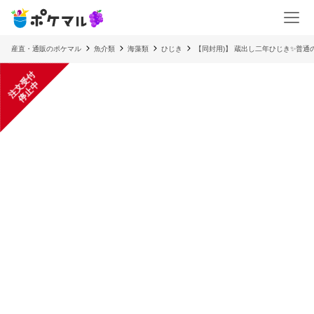
産直・通販のポケマル
魚介類
海藻類
ひじき
【同封用)】 蔵出し二年ひじき✨普
注
文
受
付
停
止
中