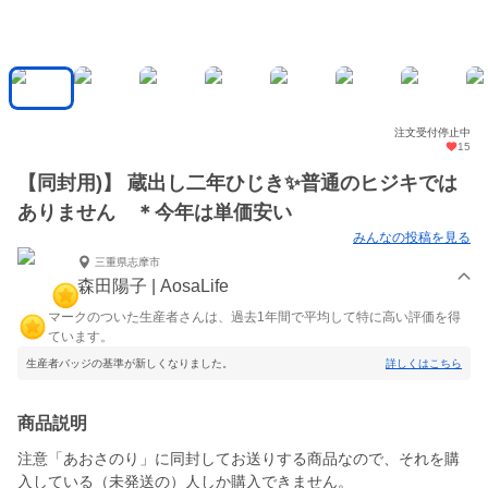
注文受付停止中
15
【同封用)】 蔵出し二年ひじき✨普通のヒジキでは
ありません ＊今年は単価安い
みんなの投稿を見る
三重県志摩市
森田陽子 | AosaLife
マークのついた生産者さんは、過去1年間で平均して特に高い評価を得
ています。
生産者バッジの基準が新しくなりました。
詳しくはこちら
商品説明
注意「あおさのり」に同封してお送りする商品なので、それを購
入している（未発送の）人しか購入できません。