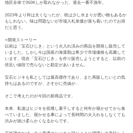
地区全体で350Kしか取れなかった、過去一番不漁年。
2023年より幹は太くなったが、枝は少し水まりが悪い物もあるか
もしれない。味は問題ないが市場入札単価が落ち着いたのでお得
だと思う。
⭐開発ストーリー
以前は「宝石ひじき」という火入れ済みの商品を開発し販売して
いました。しかし今は国産の海藻類は希少で市場価格も高騰して
います、現在「宝石ひじき」を作り販売しようとすると、以前の
倍近い値段で売らないと勘定があいません。
宝石ヒジキも私としては最高傑作であり、また再販したいとの気
持ちはあるのですが、さすがに売値が…
そこで考えたのが今回の新商品です。
本来、私達はヒジキを収穫し素干しすると何年か寝かせてから食
べていました、寝かせる事によって長時間の火入れをしなくても
渋みが抜け柔らかくなるからです。