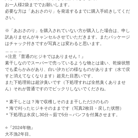
お一人様2袋まででお願いします。
必要な方は「あおさのり」を発送するまでに購入手続きしてくだ
さい。
※「あおさのり」を購入されていない方が購入した場合は、申し
訳ありませんがキャンセルさせていただきます。またパッケージ
はチャック付きですが写真とは変わると思います。
＿＿＿＿
⭐注意『普通のヒジキではありません！』
素干しなのでスーパーで売っているような物とは違い、乾燥状態
でも柔らかみがあり、白い汐カビの様なものがあります（水で戻
すと消えてなくなります）超見た目悪いです、
また下処理前は超汐臭いです（下処理すれば全然臭くありませ
ん）それが普通ですのでビックリしないでくださね。
＊素干しとは？海で収穫しそのまま干しただけのもの
＊海で刈ったヒジキそのままです（写真2枚目・戻した状態）
＊下処理は水戻し30分～茹で5分～パンフを付属させます。
⭐『2024年物』
大不漁2年目。