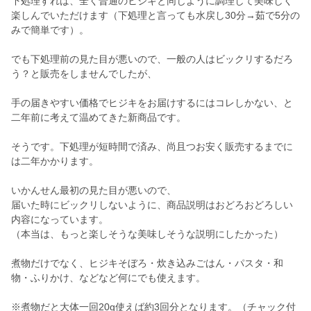
下処理すれば、全く普通のヒジキと同じように調理して美味しく
楽しんでいただけます（下処理と言っても水戻し30分→茹で5分の
みで簡単です）。
でも下処理前の見た目が悪いので、一般の人はビックリするだろ
う？と販売をしませんでしたが、
手の届きやすい価格でヒジキをお届けするにはコレしかない、と
二年前に考えて温めてきた新商品です。
そうです。下処理が短時間で済み、尚且つお安く販売するまでに
は二年かかります。
いかんせん最初の見た目が悪いので、
届いた時にビックリしないように、商品説明はおどろおどろしい
内容になっています。
（本当は、もっと楽しそうな美味しそうな説明にしたかった）
煮物だけでなく、ヒジキそぼろ・炊き込みごはん・パスタ・和
物・ふりかけ、などなど何にでも使えます。
※煮物だと大体一回20g使えば約3回分となります。（チャック付