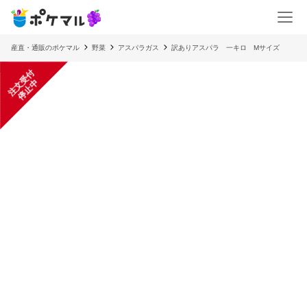
産直・通販のポケマル
野菜
アスパラガス
訳ありアスパラ 一キロ Mサイズ
注
文
受
付
停
止
中