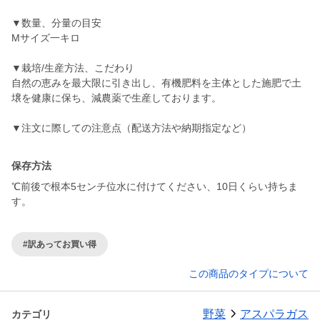
▼数量、分量の目安
Mサイズ一キロ
▼栽培/生産方法、こだわり
自然の恵みを最大限に引き出し、有機肥料を主体とした施肥で土
壌を健康に保ち、減農薬で生産しております。
▼注文に際しての注意点（配送方法や納期指定など）
保存方法
℃前後で根本5センチ位水に付けてください、10日くらい持ちま
す。
#訳あってお買い得
この商品のタイプについて
野菜
アスパラガス
カテゴリ