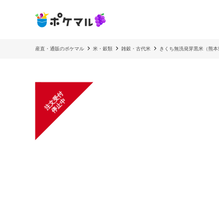
産直・通販のポケマル
米・穀類
雑穀・古代米
きくち無洗発芽黒米（熊本
注
文
受
付
停
止
中