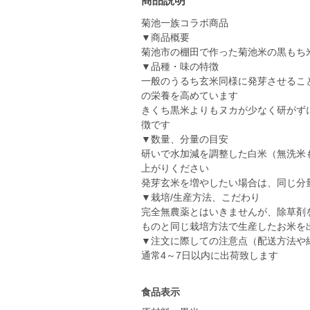
商品説明
菊池一族コラボ商品
▼商品概要
菊池市の棚田で作った菊池米の黒もち米
▼品種・味の特徴
一般のうるち玄米同様に発芽させるこ
の栄養を高めています
きくち黒米よりもヌカが少なく研がず
徴です
▼数量、分量の目安
研いで水加減を調整した白米（無洗米
上がりください
発芽玄米を増やしたい場合は、同じ分
▼栽培/生産方法、こだわり
完全無農薬とはいきませんが、除草剤
ものと同じ栽培方法で生産したお米を
▼注文に際しての注意点（配送方法や
通常4～7日以内に出荷致します
食品表示