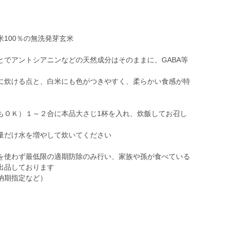
100％の無洗発芽玄米
とでアントシアニンなどの天然成分はそのままに、GABA等
に炊ける点と、白米にも色がつきやすく、柔らかい食感が特
もＯＫ）１～２合に本品大さじ1杯を入れ、炊飯してお召し
量だけ水を増やして炊いてください
を使わず最低限の適期防除のみ行い、家族や孫が食べている
出品しております
納期指定など）