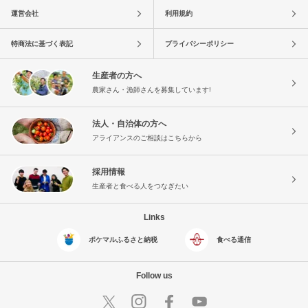
運営会社
利用規約
特商法に基づく表記
プライバシーポリシー
生産者の方へ
農家さん・漁師さんを募集しています!
法人・自治体の方へ
アライアンスのご相談はこちらから
採用情報
生産者と食べる人をつなぎたい
Links
ポケマルふるさと納税
食べる通信
Follow us