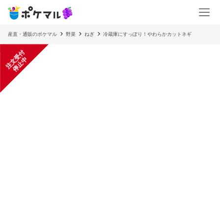
産直・通販のポケマル
野菜
ねぎ
冷蔵庫にすっぽり！やわらかカットネギ
注
文
受
付
停
止
中