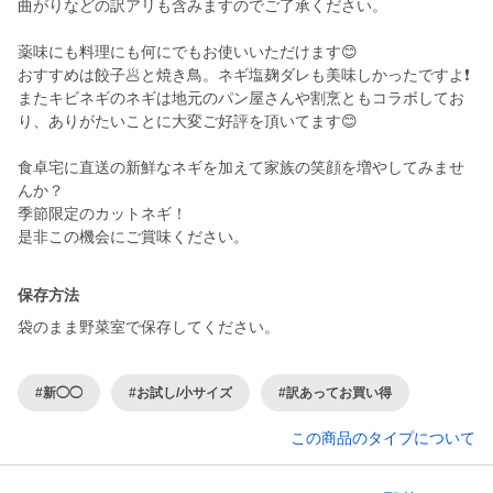
曲がりなどの訳アリも含みますのでご了承ください。
薬味にも料理にも何にでもお使いいただけます😊
おすすめは餃子🥟と焼き鳥。ネギ塩麹ダレも美味しかったですよ❗️
またキビネギのネギは地元のパン屋さんや割烹ともコラボしてお
り、ありがたいことに大変ご好評を頂いてます😊
食卓宅に直送の新鮮なネギを加えて家族の笑顔を増やしてみませ
んか？
季節限定のカットネギ！
保存方法
袋のまま野菜室で保存してください。
#新◯◯
#お試し/小サイズ
#訳あってお買い得
この商品のタイプについて