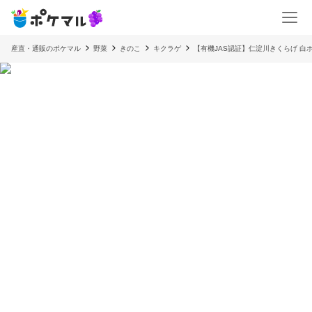
産直・通販のポケマル
野菜
きのこ
キクラゲ
【有機JAS認証】仁淀川きくらげ 白ホ