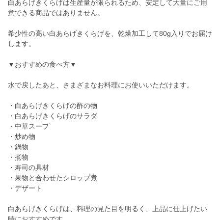
白あらげきくらげは生産量が限られるため、安定して大量にご用
意できる商品ではありません。
希少性の高い白あらげきくらげを、乾燥加工して80g入りでお届け
します。
▼おすすめの食べ方▼
水で戻したあと、さまざまなお料理にお使いいただけます。
・白あらげきくらげの酢の物
・白あらげきくらげのサラダ
・中華スープ
・炒め物
・鍋物
・煮物
・寿司の具材
・果物と合わせたシロップ煮
・デザート
白あらげきくらげは、料理の見た目を明るく、上品に仕上げたい
時におすすめです。