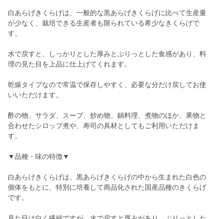
白あらげきくらげは、一般的な黒あらげきくらげに比べて生産量
が少なく、栽培できる生産者も限られている希少なきくらげで
す。
水で戻すと、しっかりとした厚みとぷりっとした食感があり、料
理の見た目を上品に仕上げてくれます。
乾燥タイプなので常温で保存しやすく、必要な分だけ戻してお使
いいただけます。
酢の物、サラダ、スープ、炒め物、鍋料理、煮物のほか、果物と
合わせたシロップ煮や、寿司の具材としてもご利用いただけま
す。
▼品種・味の特徴▼
白あらげきくらげは、黒あらげきくらげの中から生まれた白色の
個体をもとに、特別に培養して商品化された国産品種のきくらげ
です。
見た目は白く繊細ですが、水で戻すと厚みがあり、ぷりっとした