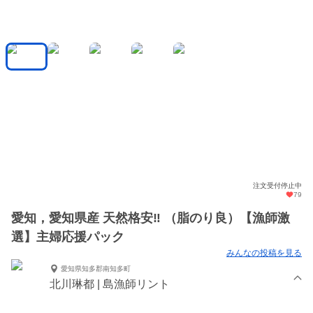
注文受付停止中
79
愛知，愛知県産 天然格安‼︎ （脂のり良）【漁師激
選】主婦応援パック
みんなの投稿を見る
愛知県知多郡南知多町
北川琳都 | 島漁師リント