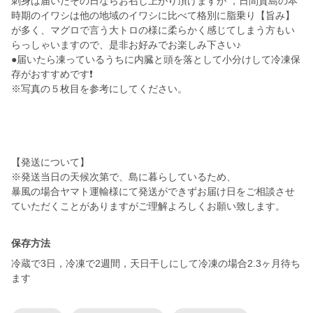
刺身は届いたその日ならお召し上がり頂けますが ，日間賀島の本
時期のイワシは他の地域のイワシに比べて格別に脂乗り【旨み】
が多く、マグロで言う大トロの様に柔らかく感じてしまう方もい
らっしゃいますので、是非お好みでお楽しみ下さい♪
●届いたら凍っているうちに内臓と頭を落として小分けして冷凍保
存がおすすめです❗️
※写真の５枚目を参考にしてください。
【発送について】
※発送当日の天候次第で、島に暮らしているため、
暴風の場合ヤマト運輸様にて発送ができずお届け日をご相談させ
ていただくことがありますがご理解よろしくお願い致します。
保存方法
冷蔵で3日，冷凍で2週間，天日干しにして冷凍の場合2.3ヶ月待ち
ます