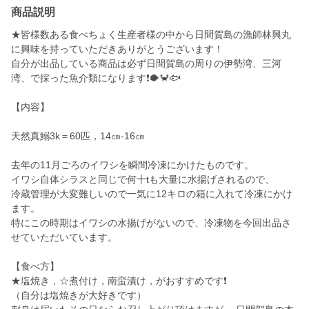
商品説明
★皆様数ある食べちょく生産者様の中から日間賀島の漁師林興丸
に興味を持っていただきありがとうございます！
自分が出品している商品は必ず日間賀島の周りの伊勢湾、三河
湾、で採った魚介類になります❗️🐡🦀🐟
【内容】
天然真鰯3k＝60匹，14㎝-16㎝
去年の11月ごろのイワシを瞬間冷凍にかけたものです。
イワシ自体シラスと同じで何十tも大量に水揚げされるので、
冷蔵管理が大変難しいので一気に12キロの箱に入れて冷凍にかけ
ます。
特にこの時期はイワシの水揚げがないので、冷凍物を今回出品さ
せていただいています。
【食べ方】
★塩焼き，☆煮付け，南蛮漬け，がおすすめです❗️
（自分は塩焼きが大好きです）