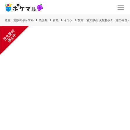
産直・通販のポケマル
魚介類
青魚
イワシ
愛知，愛知県産 天然格安‼︎ （脂のり
注
文
受
付
停
止
中