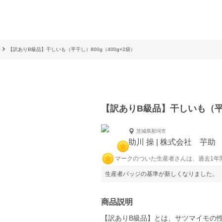
【訳ありB級品】干しいも（平干し）800g（400g×2袋）
【訳ありB級品】干しいも（平干
茨城県那珂市
助川 操 | 株式会社 芋助
マークのついた生産者さんは、過去1年
生産者バッジの基準が新しくなりました。
商品説明
【訳ありB級品】とは、サツマイモの