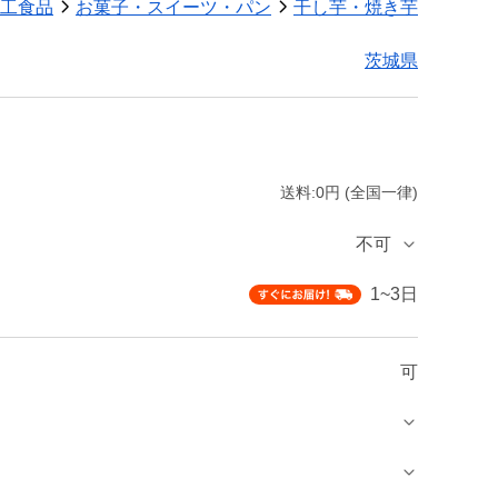
工食品
お菓子・スイーツ・パン
干し芋・焼き芋
茨城県
送料:0円 (全国一律)
不可
1~3日
可