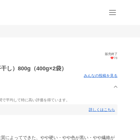
販売終了
78
し）800g（400g×2袋）
みんなの投稿を見る
間で平均して特に高い評価を得ています。
詳しくはこちら
性質によってできた、やや硬い・やや色が黒い・やや繊維が